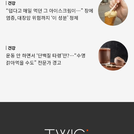
건강
“덥다고 매일 먹던 그 아이스크림이…” 장에
염증, 대장암 위험까지 ‘이 성분’ 정체
건강
운동 안 하면서 ‘단백질 타령’만?…“수명
갉아먹을 수도” 전문가 경고