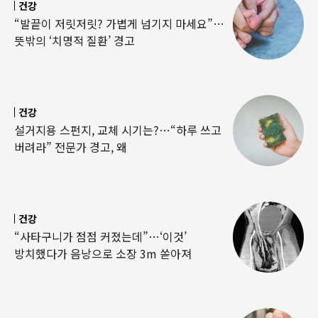
건강
“발끝이 저릿저릿? 가볍게 넘기지 마세요”…
뜻밖의 ‘치명적 질환’ 경고
건강
설거지용 스펀지, 교체 시기는?…“하루 쓰고
버려라” 전문가 경고, 왜
건강
“사타구니가 점점 커졌는데”…‘이것’
방치했다가 음낭으로 소장 3m 쏟아져