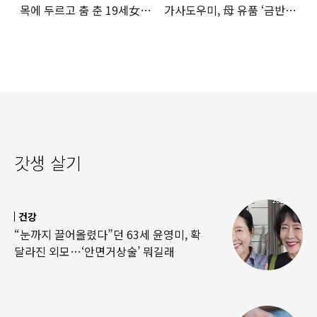
목에 두르고 춤 춘 19세女
가사도우미, 母 유품 ‘금반지
‘경악’…결국
·팔찌’ 훔쳐 녹였다
갓생 살기
건강
“눈까지 끌어올렸다”던 63세 윤영미, 확
달라진 외모…‘안면거상술’ 뭐길래