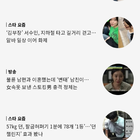
스타 요즘
‘김부장’ 서수민, 지하철 타고 길거리 걷고…
알바 일상 이어 화제
방송
불륜 남편과 이혼했는데 ‘변태’ 남친이…
女속옷 보낸 스토킹男 충격 정체는
스타 요즘
57㎏ 던, 팔굽혀펴기 1분에 78개 ‘1등’…‘던
챌린지’ 효과 봤나