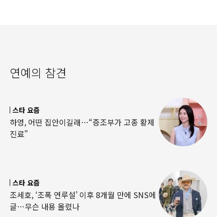
연예의 참견
스타 요즘
하영, 어떤 집안이길래…“증조부가 고종 황제
진료”
스타 요즘
조세호, ‘조폭 연루설’ 이후 8개월 만에 SNS에
글…무슨 내용 올렸나