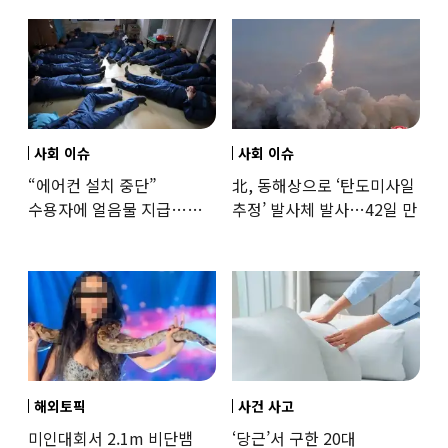
훈련해보
사회 이슈
사회 이슈
“에어컨 설치 중단”
北, 동해상으로 ‘탄도미사일
수용자에 얼음물 지급…
추정’ 발사체 발사…42일 만
37도까지 치솟은 교도소
상황
해외토픽
사건 사고
미인대회서 2.1m 비단뱀
‘당근’서 구한 20대