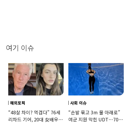
여기 이슈
해외토픽
사회 이슈
“48살 차이? 역겹다” 76세
“손발 묶고 3m 물 아래로”
리차드 기어, 20대 女배우와
여군 지원 막힌 UDT…707
‘로맨스물’…“손녀뻘” 비난
출신 女유튜버, 직접