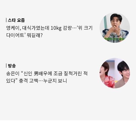
스타 요즘
영케이, 대식가였는데 10kg 감량…‘위 크기
다이어트’ 뭐길래?
방송
송은이 “신인 男배우에 조금 질척거린 적
있다” 충격 고백…누군지 보니