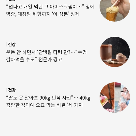
“덥다고 매일 먹던 그 아이스크림이…” 장에
염증, 대장암 위험까지 ‘이 성분’ 정체
건강
운동 안 하면서 ‘단백질 타령’만?…“수명
갉아먹을 수도” 전문가 경고
건강
“딸도 못 알아본 90kg 만삭 사진”… 40kg
감량한 김다예 요요 막는 비결 ‘세 가지