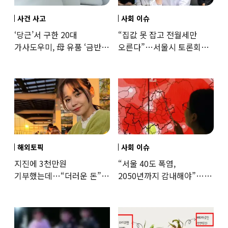
사건 사고
사회 이슈
‘당근’서 구한 20대
“집값 못 잡고 전월세만
가사도우미, 母 유품 ‘금반지
오른다”…서울시 토론회서
·팔찌’ 훔쳐 녹였다
세제개편 우려 쏟아져
해외토픽
사회 이슈
지진에 3천만원
“서울 40도 폭염,
기부했는데…“더러운 돈”
2050년까지 감내해야”…
日여배우에 비난 쏟아진
기후학자의 경고
이유