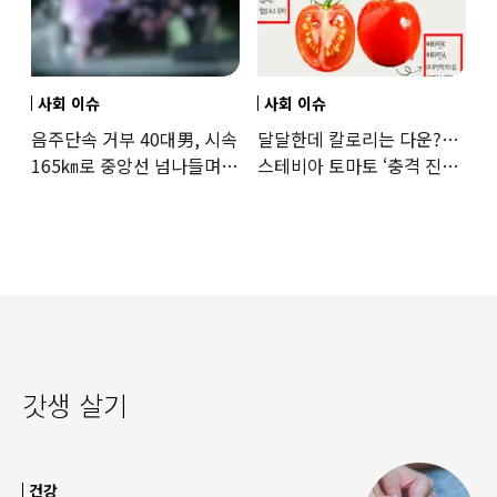
사회 이슈
사회 이슈
음주단속 거부 40대男, 시속
달달한데 칼로리는 다운?…
165㎞로 중앙선 넘나들며
스테비아 토마토 ‘충격 진실’
도주… 추격전 끝 체포
드러났다
갓생 살기
건강