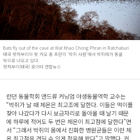
Bats fly out of the cave at Wat Khao Chong Phran in Ratchaburi
태국 랏차부리의 왓 카오 총 프란의 ‘박쥐 사원’에서 박쥐떼가 동굴
밖으로 나오고 있다.
랏차부리(태국) 로이터 연합뉴스
런던 동물학회 앤드류 커닝엄 야생동물역학 교수는
“박쥐가 날 때 체온은 최고조에 달한다. 이들은 먹이를
찾아 나갔다가 다시 보금자리로 돌아올 때 날기 때문
에 하루에 적어도 두 번은 체온이 최고점에 달한다”면
서 “그래서 박쥐의 몸에서 진화한 병원균들은 이런 체
온 최고점을 견딜 수 있게 적응해 왔다”고 말했다. 커