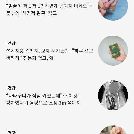
“발끝이 저릿저릿? 가볍게 넘기지 마세요”…
뜻밖의 ‘치명적 질환’ 경고
건강
설거지용 스펀지, 교체 시기는?…“하루 쓰고
버려라” 전문가 경고, 왜
건강
“사타구니가 점점 커졌는데”…‘이것’
방치했다가 음낭으로 소장 3m 쏟아져
건강