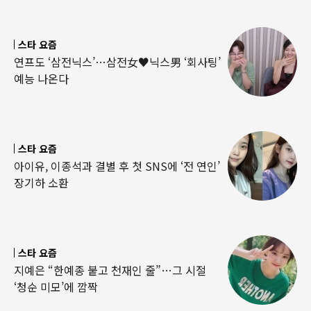
스타 요즘
연프도 ‘삼전닉스’…삼전女♥닉스男 ‘회사팅’
예능 나온다
스타 요즘
아이유, 이종석과 결별 후 첫 SNS에 ‘전 연인’
장기하 소환
스타 요즘
지예은 “한예종 붙고 천재인 줄”…그 시절
‘청순 미모’에 깜짝