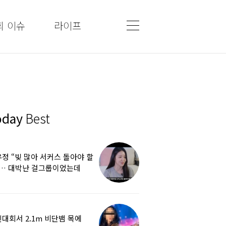
회 이슈
라이프
oday
Best
정 “빚 많아 서커스 돌아야 할
”… 대박난 걸그룹이었는데
쩌다
대회서 2.1m 비단뱀 목에