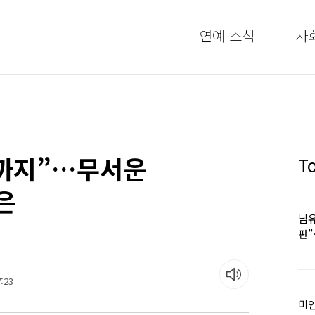
연예 소식
사
까지”…무서운
T
은
남유
판
어
:23
미인