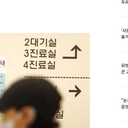
두르
‘사
충격
멘
유명
큰 
36
“눈
윤영
외모