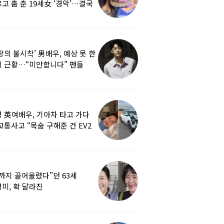
고 춤 춘 19세女 ‘경악’…결국
랑의 불시착’ 男배우, 예상 못 한
 근황…“미안합니다” 팬들
붕
 英여배우, 기아차 타고 가다
교통사고 “목숨 구해준 건 EV2
0도 에어백”
까지 끌어올렸다”던 63세
미, 확 달라진
…‘안면거상술’ 뭐길래