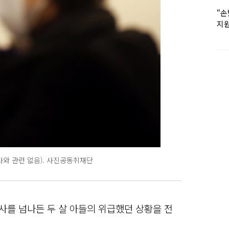
“손
지원
女유
사와 관련 없음). 사진공동취재단
생사를 넘나든 두 살 아들의 위급했던 상황을 전