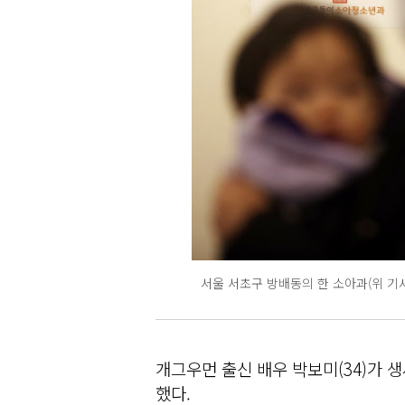
서울 서초구 방배동의 한 소아과(위 기
개그우먼 출신 배우 박보미(34)가 
했다.