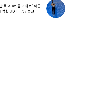
발 묶고 3m 물 아래로” 여군
 막힌 UDT…707 출신
튜버, 직접 훈련해보