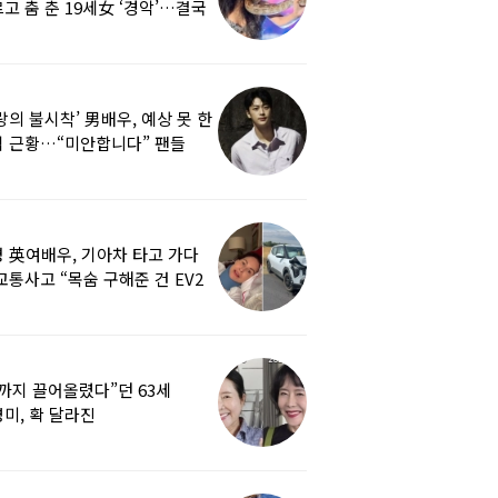
고 춤 춘 19세女 ‘경악’…결국
랑의 불시착’ 男배우, 예상 못 한
 근황…“미안합니다” 팬들
붕
 英여배우, 기아차 타고 가다
교통사고 “목숨 구해준 건 EV2
0도 에어백”
까지 끌어올렸다”던 63세
미, 확 달라진
…‘안면거상술’ 뭐길래