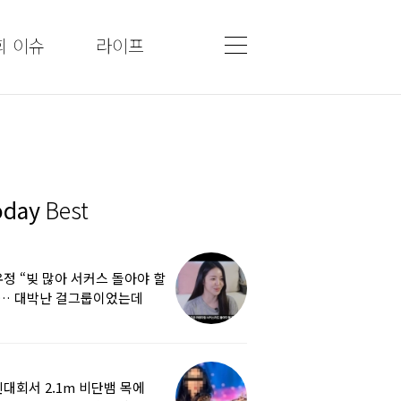
회 이슈
라이프
oday
Best
정 “빚 많아 서커스 돌아야 할
”… 대박난 걸그룹이었는데
쩌다
대회서 2.1m 비단뱀 목에