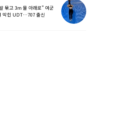
발 묶고 3m 물 아래로” 여군
 막힌 UDT…707 출신
튜버, 직접 훈련해보