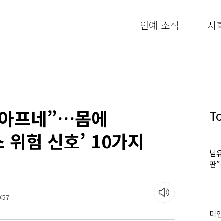
연예 소식
사
 아프네”…몸에
T
 위험 신호’ 10가지
남유
판
어
:57
미인