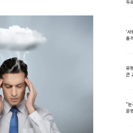
두르
‘사
충격
멘
유명
큰 
36
“눈
윤영
외모