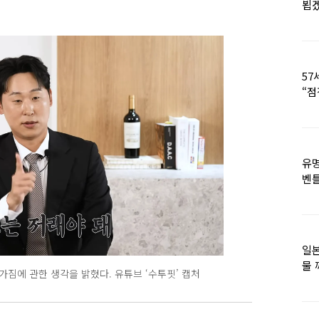
뵙
57
“점
유명
벤틀
떠
일본
물 
짐에 관한 생각을 밝혔다. 유튜브 ‘수투핏’ 캡처
떠올