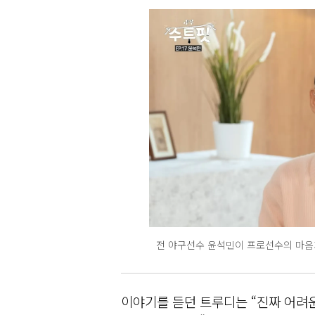
전 야구선수 윤석민이 프로선수의 마음가
이야기를 듣던 트루디는 “진짜 어려운