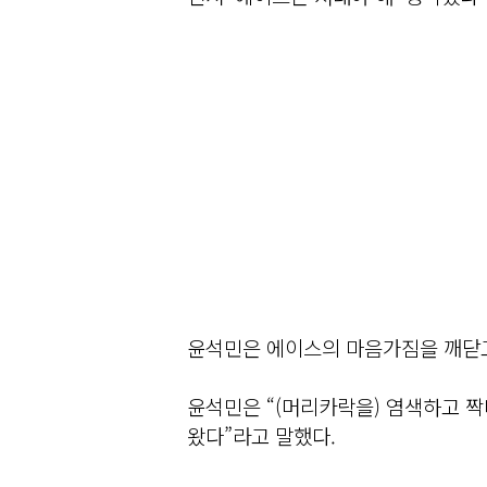
윤석민은 에이스의 마음가짐을 깨닫고
윤석민은 “(머리카락을) 염색하고 짝
왔다”라고 말했다.