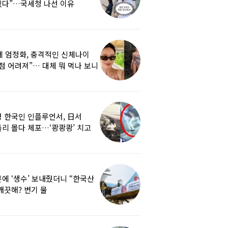
겠다”…국세청 나선 이유
세 엄정화, 충격적인 신체나이
점 어려져”… 대체 뭐 먹나 보니
 한국인 인플루언서, 日서
리 몰다 체포…‘쾅쾅쾅’ 치고
났다
에 ‘생수’ 보내줬더니 “한국산
깨끗해? 변기 물
라”…“日정부보다 낫다” 감사