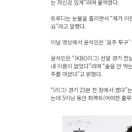
는 자신감 있게”라며 울먹였다.
트루디는 눈물을 흘리면서 “제가 이런
요”라고 말했다.
이날 영상에서 윤석민은 ‘음주 투구’
윤석민은 “(KBO리그) 선발 경기 전
내 이름이 없었다”라며 “술을 안 먹
주를 마셨다”고 밝혔다.
“(리그) 경기 23분 전 잠에서 깼다
는데 5이닝 동안 퍼펙트(어떠한 출루