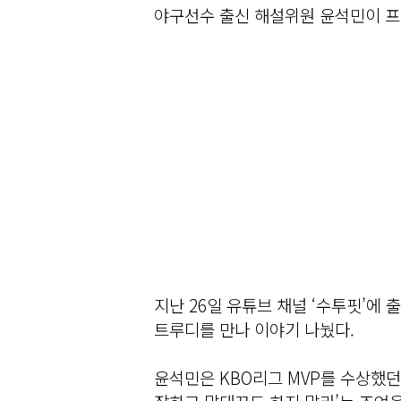
야구선수 출신 해설위원 윤석민이 프
지난 26일 유튜브 채널 ‘수투핏’에
트루디를 만나 이야기 나눴다.
윤석민은 KBO리그 MVP를 수상했던 