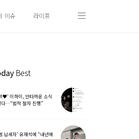
회 이슈
라이프
oday
Best
끼♥’ 이하이, 안타까운 소식
다…“법적 절차 진행”
범 납세자’ 유재석에 “내년에