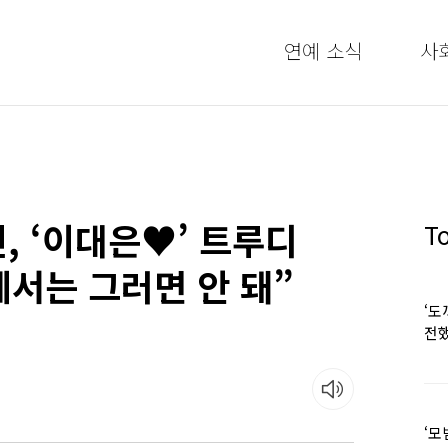
연예 소식
사
, ‘이대은♥’ 트루디
T
서는 그러면 안 돼”
‘도
전했
‘모