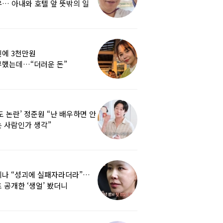
… 아내와 호텔 앞 뜻밖의 일
에 3천만원
부했는데…“더러운 돈”
여배우에 비난 쏟아진 이유
도 논란’ 정준원 “난 배우하면 안
 사람인가 생각”
리나 “성괴에 실패자라더라”…
 공개한 ‘생얼’ 봤더니