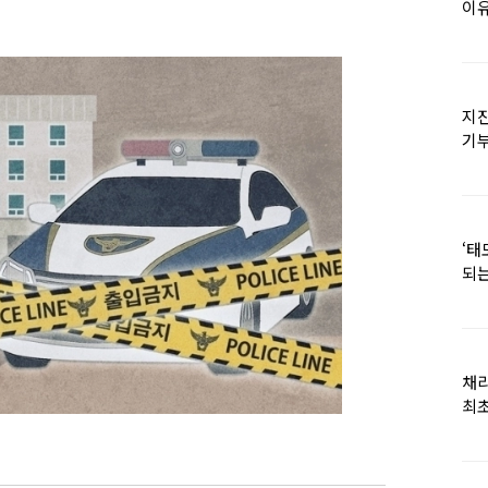
이유
지진
기
日
‘태
되는
채
최초