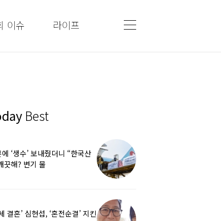
회 이슈
라이프
oday
Best
에 ‘생수’ 보내줬더니 “한국산
깨끗해? 변기 물
라”…“日정부보다 낫다” 감사
5세 결혼’ 심현섭, ‘혼전순결’ 지킨