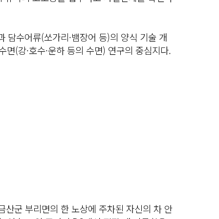
 담수어류(쏘가리·뱀장어 등)의 양식 기술 개
수면(강·호수·운하 등의 수면) 연구의 중심지다.
쯤 금산군 부리면의 한 노상에 주차된 자신의 차 안