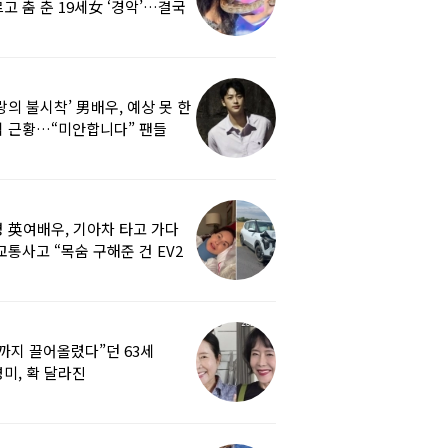
고 춤 춘 19세女 ‘경악’…결국
랑의 불시착’ 男배우, 예상 못 한
 근황…“미안합니다” 팬들
붕
 英여배우, 기아차 타고 가다
교통사고 “목숨 구해준 건 EV2
0도 에어백”
까지 끌어올렸다”던 63세
미, 확 달라진
…‘안면거상술’ 뭐길래