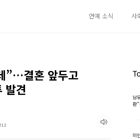
연예 소식
사
데”…결혼 앞두고
T
투 발견
남유
판
어
:12
미인