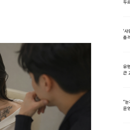
두르
‘사
충격
멘
유명
큰 
36
“눈
윤영
외모