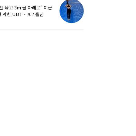
발 묶고 3m 물 아래로” 여군
 막힌 UDT…707 출신
튜버, 직접 훈련해보