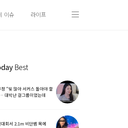
회 이슈
라이프
oday
Best
정 “빚 많아 서커스 돌아야 할
”… 대박난 걸그룹이었는데
쩌다
대회서 2.1m 비단뱀 목에