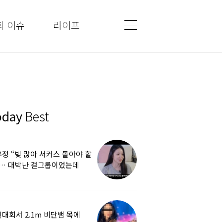
회 이슈
라이프
oday
Best
정 “빚 많아 서커스 돌아야 할
”… 대박난 걸그룹이었는데
쩌다
대회서 2.1m 비단뱀 목에