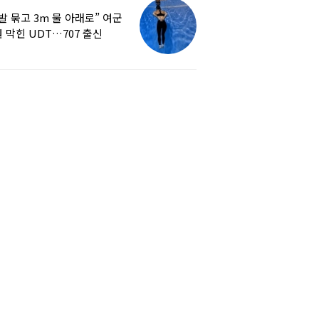
발 묶고 3m 물 아래로” 여군
 막힌 UDT…707 출신
튜버, 직접 훈련해보