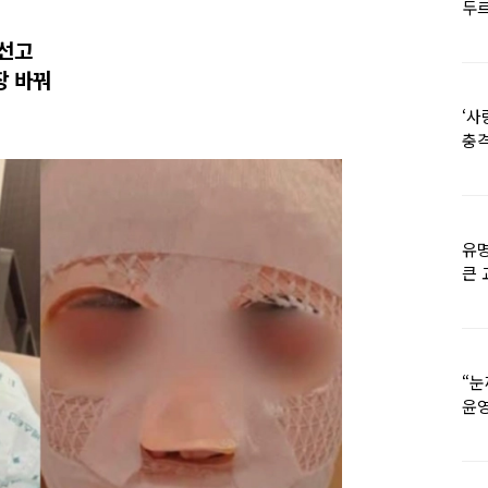
두르
 선고
장 바꿔
‘사
충격
멘
유명
큰 
36
“눈
윤영
외모