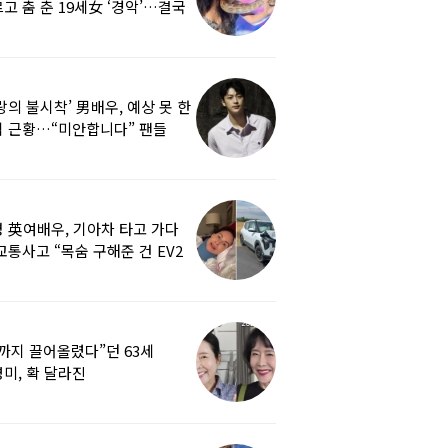
고 춤 춘 19세女 ‘경악’…결국
랑의 불시착’ 男배우, 예상 못 한
 근황…“미안합니다” 팬들
붕
 英여배우, 기아차 타고 가다
교통사고 “목숨 구해준 건 EV2
0도 에어백”
까지 끌어올렸다”던 63세
미, 확 달라진
…‘안면거상술’ 뭐길래