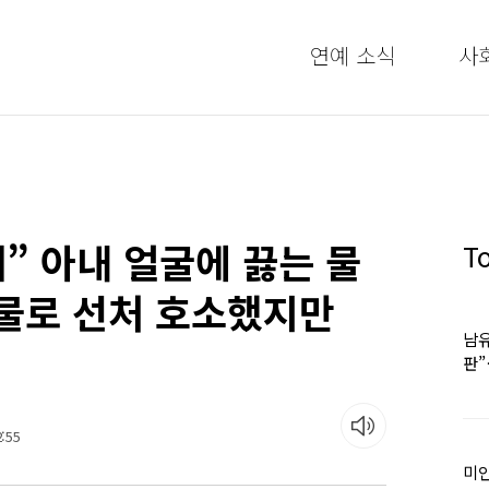
연예 소식
사
게” 아내 얼굴에 끓는 물
T
눈물로 선처 호소했지만
남유
판
어
:55
미인