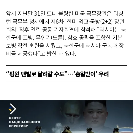
앞서 지난달 31일 토니 블링컨 미국 국무장관은 워싱
턴 국무부 청사에서 제6차 ‘한미 외교·국방(2+2) 장관
회의’ 직후 열린 공동 기자회견에 참석해 “러시아는 북
한군에 포병, 무인기(드론), 참호 공략을 포함한 기본
보병 작전 훈련을 시켰고, 북한군에 러시아 군복과 장
비를 제공했다”고 밝힌 바 있다.
“평원 맨발로 달려갈 수도”…‘총알받이’ 우려