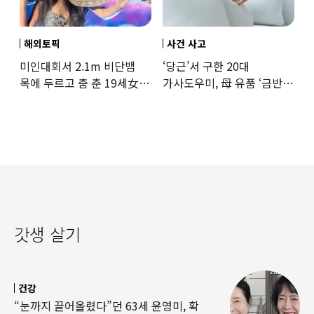
해외토픽
사건 사고
미인대회서 2.1m 비단뱀
‘당근’서 구한 20대
목에 두르고 춤 춘 19세女
가사도우미, 母 유품 ‘금반지
‘경악’…결국
·팔찌’ 훔쳐 녹였다
갓생 살기
건강
“눈까지 끌어올렸다”던 63세 윤영미, 확