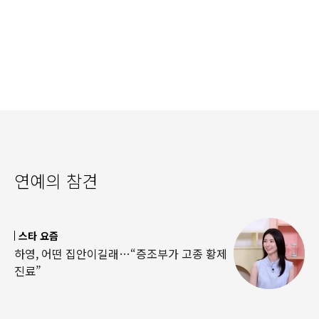
연예의 참견
스타 요즘
하영, 어떤 집안이길래…“증조부가 고종 황제
진료”