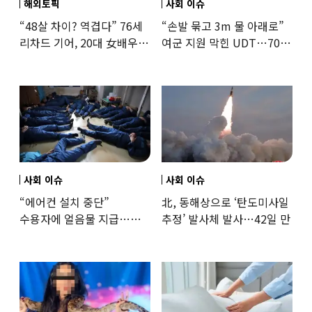
해외토픽
사회 이슈
“48살 차이? 역겹다” 76세
“손발 묶고 3m 물 아래로”
리차드 기어, 20대 女배우와
여군 지원 막힌 UDT…707
‘로맨스물’…“손녀뻘” 비난
출신 女유튜버, 직접
훈련해보
사회 이슈
사회 이슈
“에어컨 설치 중단”
北, 동해상으로 ‘탄도미사일
수용자에 얼음물 지급…
추정’ 발사체 발사…42일 만
37도까지 치솟은 교도소
상황