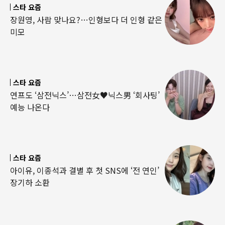
스타 요즘
장원영, 사람 맞나요?…인형보다 더 인형 같은
미모
스타 요즘
연프도 ‘삼전닉스’…삼전女♥닉스男 ‘회사팅’
예능 나온다
스타 요즘
아이유, 이종석과 결별 후 첫 SNS에 ‘전 연인’
장기하 소환