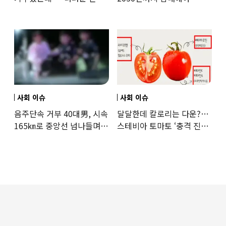
日여배우에 비난 쏟아진
기후학자의 경고
이유
사회 이슈
사회 이슈
음주단속 거부 40대男, 시속
달달한데 칼로리는 다운?…
165㎞로 중앙선 넘나들며
스테비아 토마토 ‘충격 진실’
도주… 추격전 끝 체포
드러났다