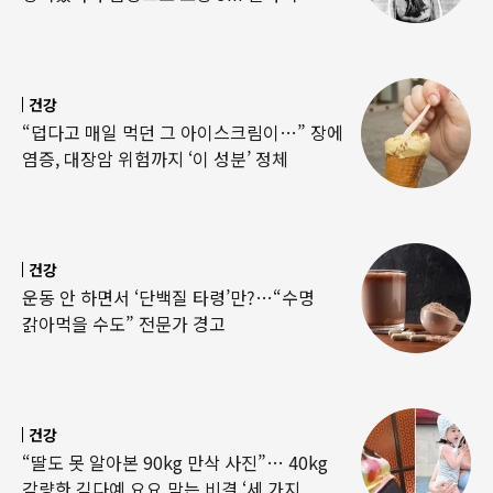
건강
“덥다고 매일 먹던 그 아이스크림이…” 장에
염증, 대장암 위험까지 ‘이 성분’ 정체
건강
운동 안 하면서 ‘단백질 타령’만?…“수명
갉아먹을 수도” 전문가 경고
건강
“딸도 못 알아본 90kg 만삭 사진”… 40kg
감량한 김다예 요요 막는 비결 ‘세 가지