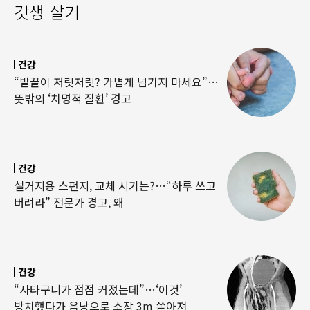
갓생 살기
건강
“발끝이 저릿저릿? 가볍게 넘기지 마세요”…
뜻밖의 ‘치명적 질환’ 경고
건강
설거지용 스펀지, 교체 시기는?…“하루 쓰고
버려라” 전문가 경고, 왜
건강
“사타구니가 점점 커졌는데”…‘이것’
방치했다가 음낭으로 소장 3m 쏟아져