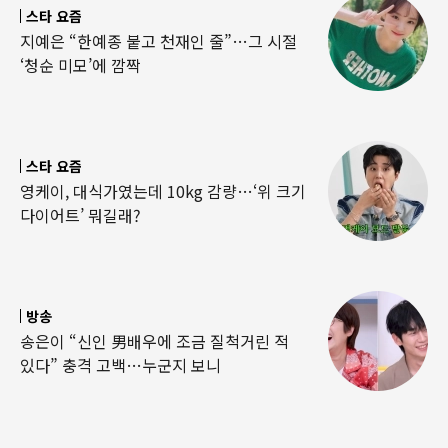
스타 요즘
지예은 “한예종 붙고 천재인 줄”…그 시절
‘청순 미모’에 깜짝
스타 요즘
영케이, 대식가였는데 10kg 감량…‘위 크기
다이어트’ 뭐길래?
방송
송은이 “신인 男배우에 조금 질척거린 적
있다” 충격 고백…누군지 보니