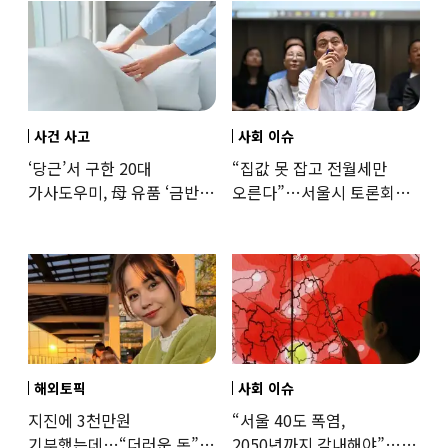
사건 사고
사회 이슈
‘당근’서 구한 20대
“집값 못 잡고 전월세만
가사도우미, 母 유품 ‘금반지
오른다”…서울시 토론회서
·팔찌’ 훔쳐 녹였다
세제개편 우려 쏟아져
해외토픽
사회 이슈
지진에 3천만원
“서울 40도 폭염,
기부했는데…“더러운 돈”
2050년까지 감내해야”…