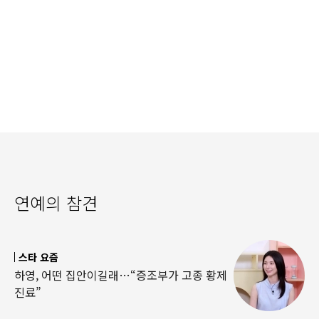
연예의 참견
스타 요즘
하영, 어떤 집안이길래…“증조부가 고종 황제
진료”