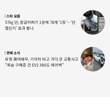
스타 요즘
57㎏ 던, 팔굽혀펴기 1분에 78개 ‘1등’…‘던
챌린지’ 효과 봤나
연예 소식
유명 英여배우, 기아차 타고 가다 큰 교통사고
“목숨 구해준 건 EV2 360도 에어백”