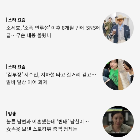
스타 요즘
조세호, ‘조폭 연루설’ 이후 8개월 만에 SNS에
글…무슨 내용 올렸나
스타 요즘
‘김부장’ 서수민, 지하철 타고 길거리 걷고…
알바 일상 이어 화제
방송
불륜 남편과 이혼했는데 ‘변태’ 남친이…
女속옷 보낸 스토킹男 충격 정체는