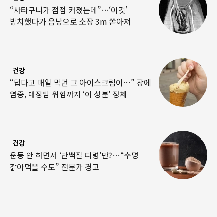
“사타구니가 점점 커졌는데”…‘이것’
방치했다가 음낭으로 소장 3m 쏟아져
건강
“덥다고 매일 먹던 그 아이스크림이…” 장에
염증, 대장암 위험까지 ‘이 성분’ 정체
건강
운동 안 하면서 ‘단백질 타령’만?…“수명
갉아먹을 수도” 전문가 경고