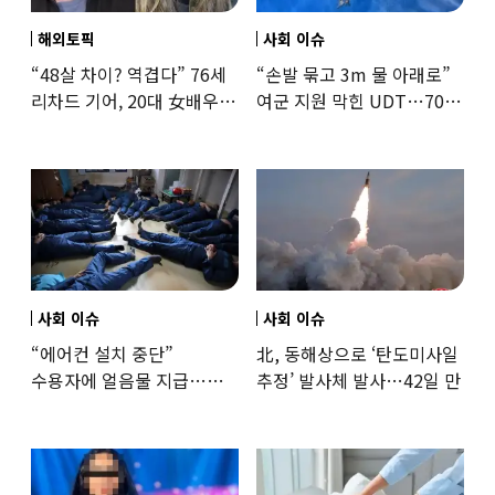
해외토픽
사회 이슈
“48살 차이? 역겹다” 76세
“손발 묶고 3m 물 아래로”
리차드 기어, 20대 女배우와
여군 지원 막힌 UDT…707
‘로맨스물’…“손녀뻘” 비난
출신 女유튜버, 직접
훈련해보
사회 이슈
사회 이슈
“에어컨 설치 중단”
北, 동해상으로 ‘탄도미사일
수용자에 얼음물 지급…
추정’ 발사체 발사…42일 만
37도까지 치솟은 교도소
상황