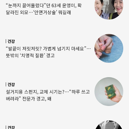
“눈까지 끌어올렸다”던 63세 윤영미, 확
달라진 외모…‘안면거상술’ 뭐길래
건강
“발끝이 저릿저릿? 가볍게 넘기지 마세요”…
뜻밖의 ‘치명적 질환’ 경고
건강
설거지용 스펀지, 교체 시기는?…“하루 쓰고
버려라” 전문가 경고, 왜
건강