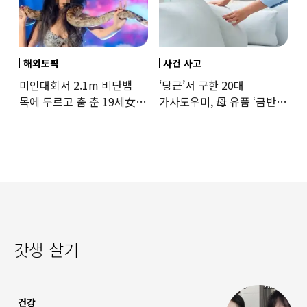
해외토픽
사건 사고
미인대회서 2.1m 비단뱀
‘당근’서 구한 20대
목에 두르고 춤 춘 19세女
가사도우미, 母 유품 ‘금반지
‘경악’…결국
·팔찌’ 훔쳐 녹였다
갓생 살기
건강