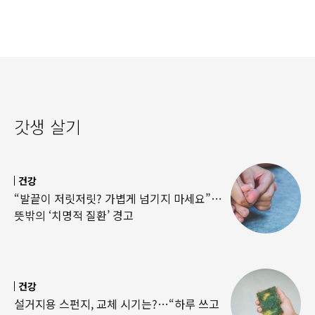
갓생 살기
건강
“발끝이 저릿저릿? 가볍게 넘기지 마세요”…
뜻밖의 ‘치명적 질환’ 경고
건강
설거지용 스펀지, 교체 시기는?…“하루 쓰고