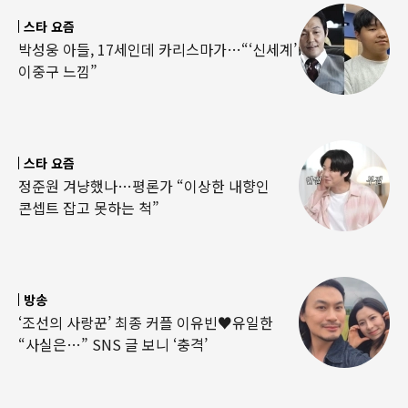
스타 요즘
박성웅 아들, 17세인데 카리스마가…“‘신세계’
이중구 느낌”
스타 요즘
정준원 겨냥했나…평론가 “이상한 내향인
콘셉트 잡고 못하는 척”
방송
‘조선의 사랑꾼’ 최종 커플 이유빈♥유일한
“사실은…” SNS 글 보니 ‘충격’