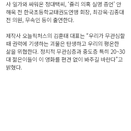
사 일가와 싸워온 정대택씨, ‘쥴리 의혹 실명 증언’ 안
해욱 전 한국초등학교태권도연맹 회장, 최강욱·김종대
전 의원, 무속인 등이 출연한다.
제작사 오늘픽처스의 김훈태 대표는 “우리가 무관심할
때 권력에 기생하는 괴물은 탄생하고 우리의 평온한
삶을 위협한다. 정치적 무관심층과 중도층 특히 20~30
대 젊은이들이 이 영화를 편견 없이 봐주길 바란다”고
밝혔다.