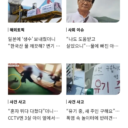
해외토픽
사회 이슈
일본에 ‘생수’ 보내줬더니
“나도 도움받고
“한국산 물 깨끗해? 변기 물
살았으니”…물에 빠진 아이
떠올라”…“日정부보다
구한 65세, 포상금까지
낫다” 감사
나눴다
사건 사고
사건 사고
“혼자 뛰다 다쳤다”더니…
“유기 중, 새 주인 구해요”…
CCTV엔 3살 아이 옆에서
폭염 속 놀이터에 반려견
점프한 교사 포착
묶어놓고 떠난 30대女