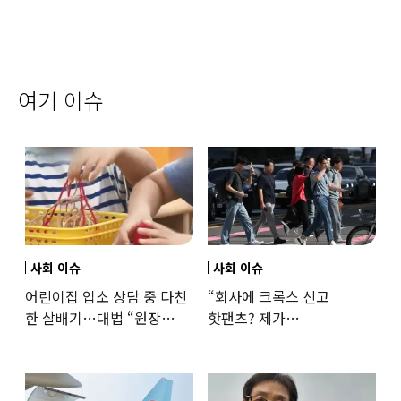
여기 이슈
사회 이슈
사회 이슈
어린이집 입소 상담 중 다친
“회사에 크록스 신고
한 살배기…대법 “원장
핫팬츠? 제가
과실”
꼰대인가요”…출근 복장
어디까지 괜찮을까