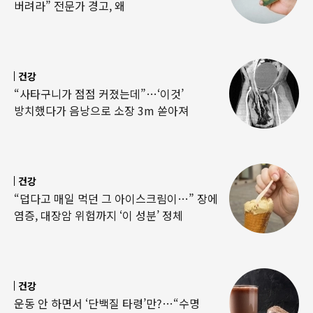
버려라” 전문가 경고, 왜
건강
“사타구니가 점점 커졌는데”…‘이것’
방치했다가 음낭으로 소장 3m 쏟아져
건강
“덥다고 매일 먹던 그 아이스크림이…” 장에
염증, 대장암 위험까지 ‘이 성분’ 정체
건강
운동 안 하면서 ‘단백질 타령’만?…“수명