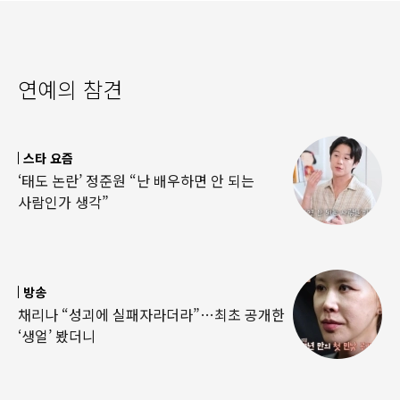
연예의 참견
스타 요즘
‘태도 논란’ 정준원 “난 배우하면 안 되는
사람인가 생각”
방송
채리나 “성괴에 실패자라더라”…최초 공개한
‘생얼’ 봤더니