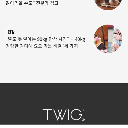
갉아먹을 수도” 전문가 경고
건강
“딸도 못 알아본 90kg 만삭 사진”… 40kg
감량한 김다예 요요 막는 비결 ‘세 가지