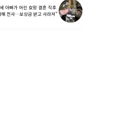
9세 아빠가 어린 女랑 결혼 직후
해 전사…보상금 받고 사라져”
하소연