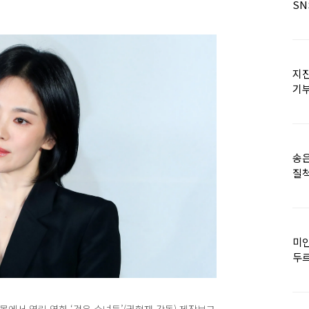
SN
지진
기
日
송은
질척
누
미인
두르