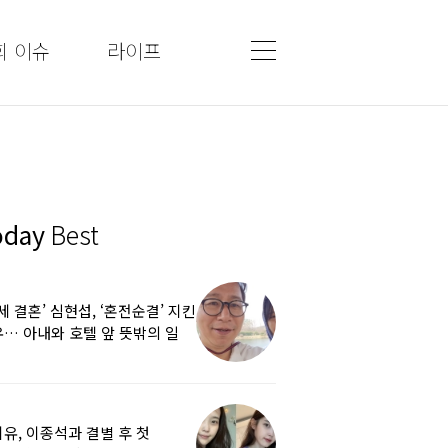
회 이슈
라이프
oday
Best
5세 결혼’ 심현섭, ‘혼전순결’ 지킨
… 아내와 호텔 앞 뜻밖의 일
유, 이종석과 결별 후 첫