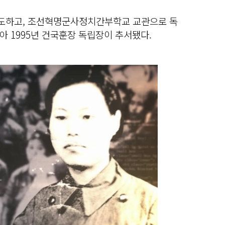
도하고, 조선혁명군사정치간부학교 교관으로 독
 1995년 건국훈장 독립장이 추서됐다.