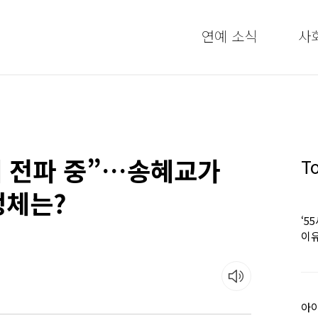
연예 소식
사
해 전파 중”…송혜교가
T
정체는?
‘5
이유
아이