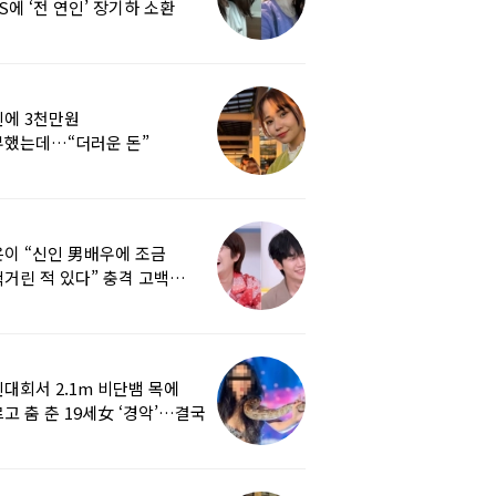
S에 ‘전 연인’ 장기하 소환
에 3천만원
부했는데…“더러운 돈”
여배우에 비난 쏟아진 이유
이 “신인 男배우에 조금
거린 적 있다” 충격 고백…
군지 보니
대회서 2.1m 비단뱀 목에
고 춤 춘 19세女 ‘경악’…결국