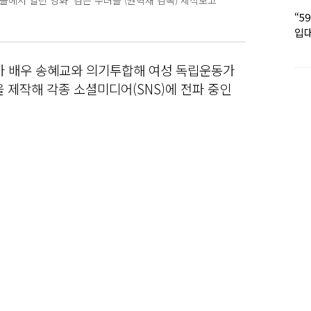
몰에서 열린 영화 ‘검은 수녀들’(권혁재 감독) 제작보고
“5
입대
딸 
수가 배우 송혜교와 의기투합해 여성 독립운동가
상을 제작해 각종 소셜미디어(SNS)에 전파 중인