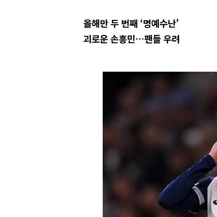
올해만 두 번째 ‘명예수난’
괴로운 손흥민…팬들 우려