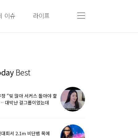
회 이슈
라이프
oday
Best
정 “빚 많아 서커스 돌아야 할
”… 대박난 걸그룹이었는데
쩌다
대회서 2.1m 비단뱀 목에