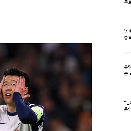
두르
‘사
충격
멘
유명
큰 
36
“눈
윤영
외모