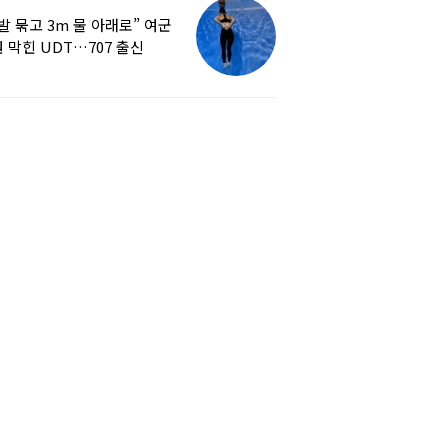
발 묶고 3m 물 아래로” 여군
 막힌 UDT…707 출신
튜버, 직접 훈련해보