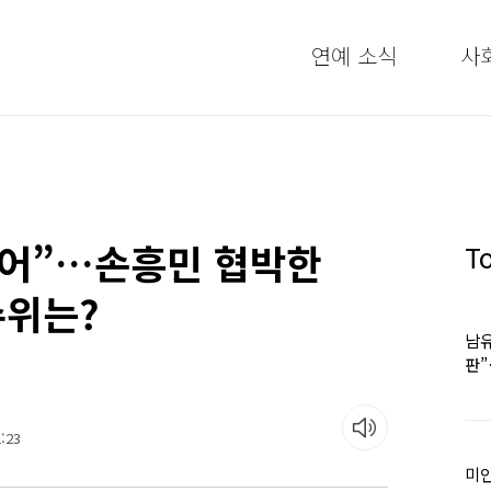
연예 소식
사
했어”…손흥민 협박한
T
수위는?
남유
판
어
:23
미인