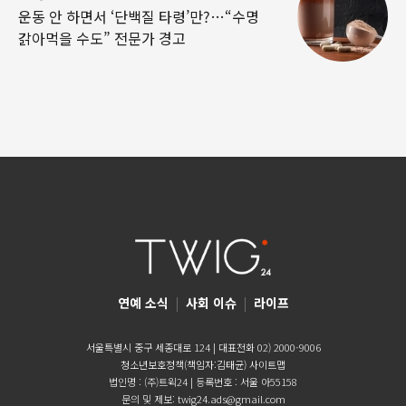
운동 안 하면서 ‘단백질 타령’만?…“수명
갉아먹을 수도” 전문가 경고
연예 소식
|
사회 이슈
|
라이프
서울특별시 중구 세종대로 124 | 대표전화 02) 2000-9006
청소년보호정책(책임자:김태균)
사이트맵
법인명 : (주)트윅24 | 등록번호 : 서울 아55158
문의 및 제보:
twig24.ads@gmail.com