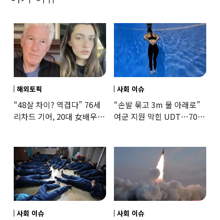
해외토픽
사회 이슈
“48살 차이? 역겹다” 76세
“손발 묶고 3m 물 아래로”
리차드 기어, 20대 女배우와
여군 지원 막힌 UDT…707
‘로맨스물’…“손녀뻘” 비난
출신 女유튜버, 직접
훈련해보
사회 이슈
사회 이슈