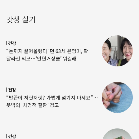
갓생 살기
건강
“눈까지 끌어올렸다”던 63세 윤영미, 확
달라진 외모…‘안면거상술’ 뭐길래
건강
“발끝이 저릿저릿? 가볍게 넘기지 마세요”…
뜻밖의 ‘치명적 질환’ 경고
건강