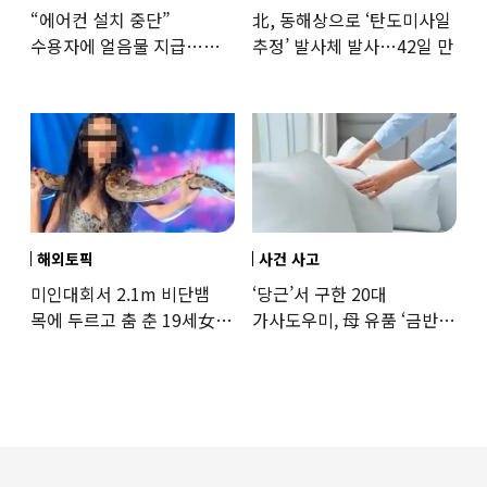
“에어컨 설치 중단”
北, 동해상으로 ‘탄도미사일
수용자에 얼음물 지급…
추정’ 발사체 발사…42일 만
37도까지 치솟은 교도소
상황
해외토픽
사건 사고
미인대회서 2.1m 비단뱀
‘당근’서 구한 20대
목에 두르고 춤 춘 19세女
가사도우미, 母 유품 ‘금반지
‘경악’…결국
·팔찌’ 훔쳐 녹였다