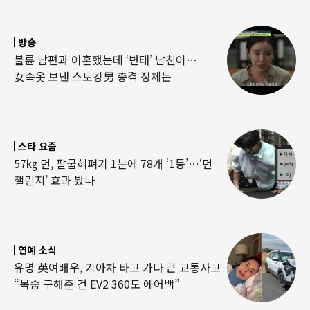
방송
불륜 남편과 이혼했는데 ‘변태’ 남친이…
女속옷 보낸 스토킹男 충격 정체는
스타 요즘
57㎏ 던, 팔굽혀펴기 1분에 78개 ‘1등’…‘던
챌린지’ 효과 봤나
연예 소식
유명 英여배우, 기아차 타고 가다 큰 교통사고
“목숨 구해준 건 EV2 360도 에어백”