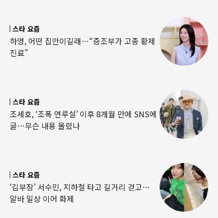
스타 요즘
하영, 어떤 집안이길래…“증조부가 고종 황제
진료”
스타 요즘
조세호, ‘조폭 연루설’ 이후 8개월 만에 SNS에
글…무슨 내용 올렸나
스타 요즘
‘김부장’ 서수민, 지하철 타고 길거리 걷고…
알바 일상 이어 화제