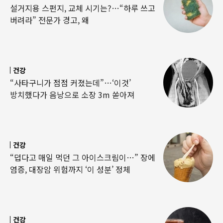
설거지용 스펀지, 교체 시기는?…“하루 쓰고
버려라” 전문가 경고, 왜
건강
“사타구니가 점점 커졌는데”…‘이것’
방치했다가 음낭으로 소장 3m 쏟아져
건강
“덥다고 매일 먹던 그 아이스크림이…” 장에
염증, 대장암 위험까지 ‘이 성분’ 정체
건강