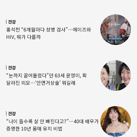
건강
홍석천 “6개월마다 성병 검사”…에이즈와
HIV, 뭐가 다를까
건강
“눈까지 끌어올렸다”던 63세 윤영미, 확
달라진 외모…‘안면거상술’ 뭐길래
건강
“나이 들수록 살 안 빠진다고?”…40대 배우가
증명한 10년 몸매 유지 비법