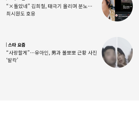
“×돌았네” 김희철, 태극기 올리며 분노…
최시원도 호응
스타 요즘
“사랑할게”…유아인, 男과 볼뽀뽀 근황 사진
‘발칵’