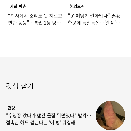
사회 이슈
해외토픽
“회사에서 소리도 못 지르고
“옷 어떻게 갈아입나” 男女
발만 동동”…복권 1등 당첨
한곳에 득실득실…‘칼잠’
‘깜짝 사연’
잔다
갓생 살기
건강
“수영장 갔다가 빨간 물집 뒤덮였다” 발칵…
접촉만 해도 걸린다는 ‘이 병’ 뭐길래