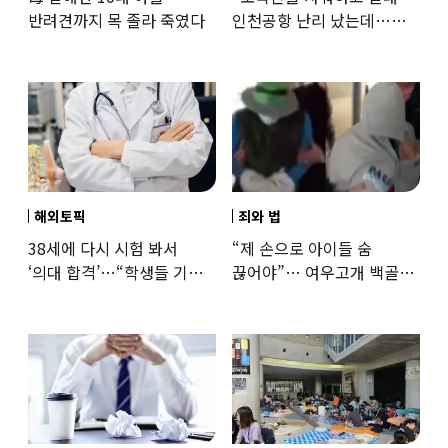
반려견까지 목 졸라 죽였다
인천공항 난리 났는데…
인권단체 “공공기관 책무”
해외토픽
죄와 법
38세에 다시 시험 봐서
“제 손으로 아이들 숨
‘의대 합격’…“학생들 기회
끊어야”… 여우고개 백골
뺏는 것” 갑론을박
자매 비정한 천륜