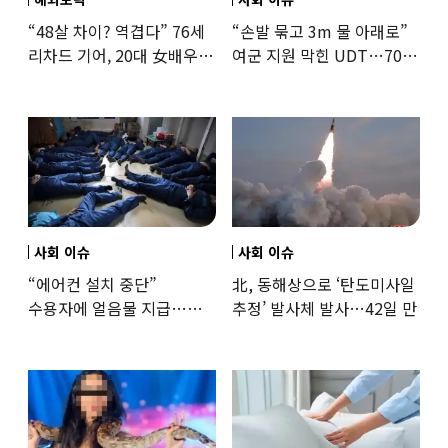
“48살 차이? 역겹다” 76세
“손발 묶고 3m 물 아래로”
리차드 기어, 20대 女배우와
여군 지원 막힌 UDT…707
‘로맨스물’…“손녀뻘” 비난
출신 女유튜버, 직접
훈련해보
사회 이슈
사회 이슈
“에어컨 설치 중단”
北, 동해상으로 ‘탄도미사일
수용자에 얼음물 지급…
추정’ 발사체 발사…42일 만
37도까지 치솟은 교도소
상황