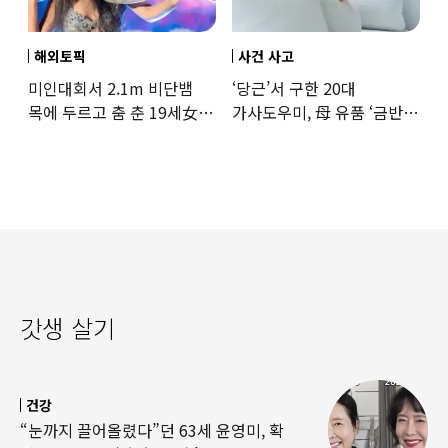
해외토픽
사건 사고
미인대회서 2.1m 비단뱀
‘당근’서 구한 20대
목에 두르고 춤 춘 19세女
가사도우미, 母 유품 ‘금반지
‘경악’…결국
·팔찌’ 훔쳐 녹였다
갓생 살기
건강
“눈까지 끌어올렸다”던 63세 윤영미, 확