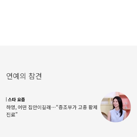
연예의 참견
스타 요즘
하영, 어떤 집안이길래…“증조부가 고종 황제
진료”