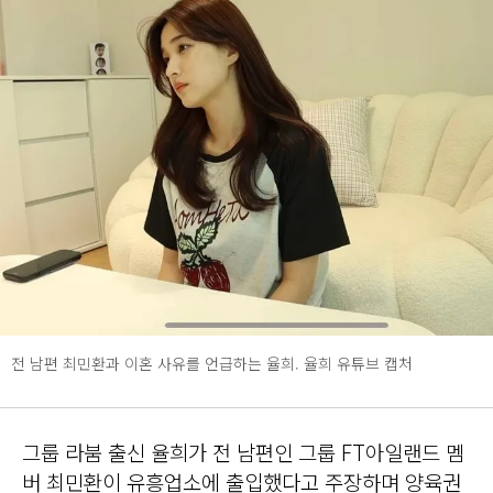
전 남편 최민환과 이혼 사유를 언급하는 율희. 율희 유튜브 캡처
그룹 라붐 출신 율희가 전 남편인 그룹 FT아일랜드 멤
버 최민환이 유흥업소에 출입했다고 주장하며 양육권