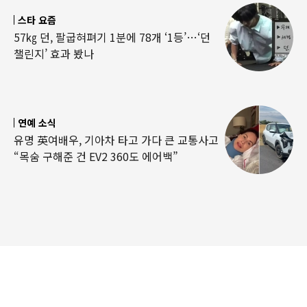
스타 요즘
57㎏ 던, 팔굽혀펴기 1분에 78개 ‘1등’…‘던
챌린지’ 효과 봤나
연예 소식
유명 英여배우, 기아차 타고 가다 큰 교통사고
“목숨 구해준 건 EV2 360도 에어백”