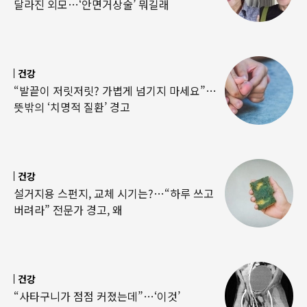
달라진 외모…‘안면거상술’ 뭐길래
건강
“발끝이 저릿저릿? 가볍게 넘기지 마세요”…
뜻밖의 ‘치명적 질환’ 경고
건강
설거지용 스펀지, 교체 시기는?…“하루 쓰고
버려라” 전문가 경고, 왜
건강
“사타구니가 점점 커졌는데”…‘이것’