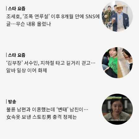
스타 요즘
조세호, ‘조폭 연루설’ 이후 8개월 만에 SNS에
글…무슨 내용 올렸나
스타 요즘
‘김부장’ 서수민, 지하철 타고 길거리 걷고…
알바 일상 이어 화제
방송
불륜 남편과 이혼했는데 ‘변태’ 남친이…
女속옷 보낸 스토킹男 충격 정체는