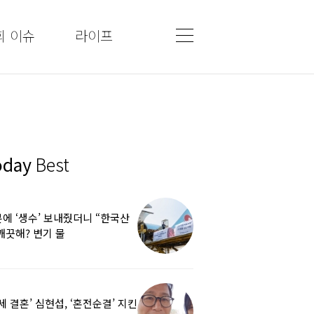
회 이슈
라이프
oday
Best
에 ‘생수’ 보내줬더니 “한국산
깨끗해? 변기 물
라”…“日정부보다 낫다” 감사
5세 결혼’ 심현섭, ‘혼전순결’ 지킨