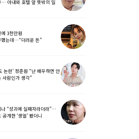
… 아내와 호텔 앞 뜻밖의 일
에 3천만원
부했는데…“더러운 돈”
여배우에 비난 쏟아진 이유
도 논란’ 정준원 “난 배우하면 안
 사람인가 생각”
리나 “성괴에 실패자라더라”…
 공개한 ‘생얼’ 봤더니