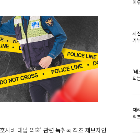
이유
지진
기
日
‘태
되는
채
최초
호사비 대납 의혹’ 관련 녹취록 최초 제보자인