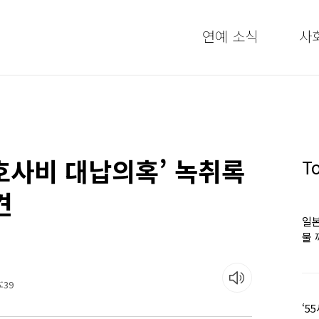
연예 소식
사
변호사비 대납의혹’ 녹취록
T
견
일본
물 
떠올
:39
‘5