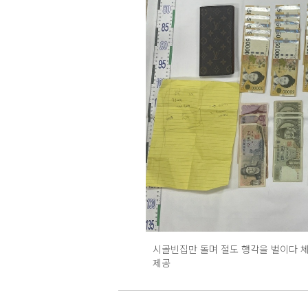
시골빈집만 돌며 절도 행각을 벌이다 체
제공