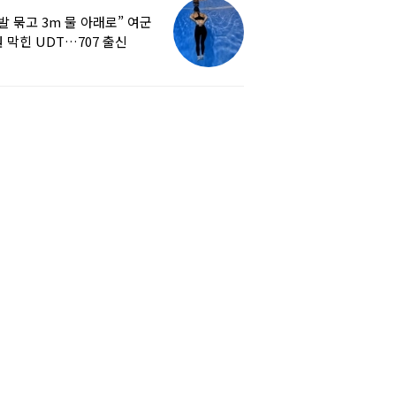
발 묶고 3m 물 아래로” 여군
 막힌 UDT…707 출신
튜버, 직접 훈련해보