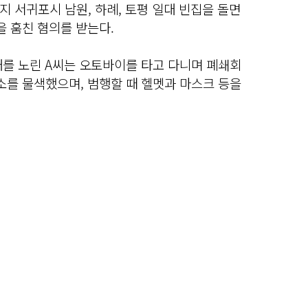
지 서귀포시 남원, 하례, 토평 일대 빈집을 돌면
을 훔친 혐의를 받는다.
대를 노린 A씨는 오토바이를 타고 다니며 폐쇄회
장소를 물색했으며, 범행할 때 헬멧과 마스크 등을