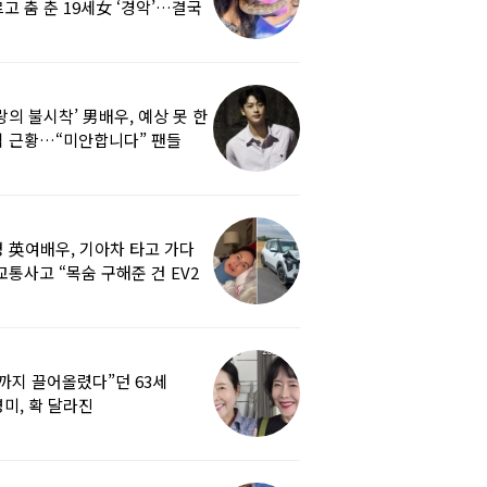
고 춤 춘 19세女 ‘경악’…결국
랑의 불시착’ 男배우, 예상 못 한
 근황…“미안합니다” 팬들
붕
 英여배우, 기아차 타고 가다
교통사고 “목숨 구해준 건 EV2
0도 에어백”
까지 끌어올렸다”던 63세
미, 확 달라진
…‘안면거상술’ 뭐길래