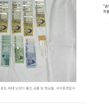
“손
지원
女유
포된 40대 남성이 훔친 금품 및 현금들. 서귀포경찰서