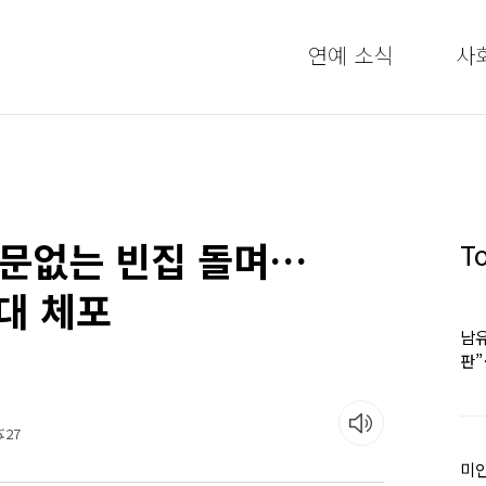
연예 소식
사
대문없는 빈집 돌며…
T
0대 체포
남유
판
어
:27
미인