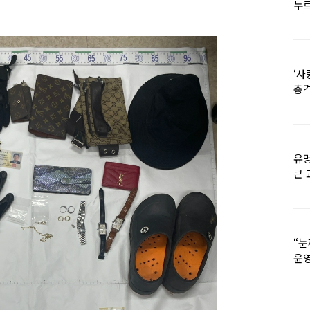
두르
‘사
충격
멘
유명
큰 
36
“눈
윤영
외모