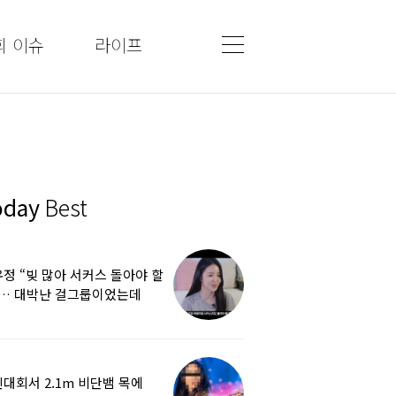
회 이슈
라이프
oday
Best
정 “빚 많아 서커스 돌아야 할
”… 대박난 걸그룹이었는데
쩌다
대회서 2.1m 비단뱀 목에