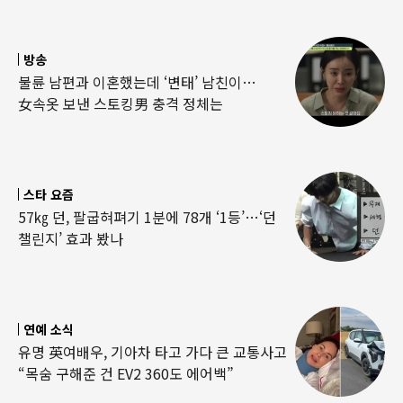
방송
불륜 남편과 이혼했는데 ‘변태’ 남친이…
女속옷 보낸 스토킹男 충격 정체는
스타 요즘
57㎏ 던, 팔굽혀펴기 1분에 78개 ‘1등’…‘던
챌린지’ 효과 봤나
연예 소식
유명 英여배우, 기아차 타고 가다 큰 교통사고
“목숨 구해준 건 EV2 360도 에어백”