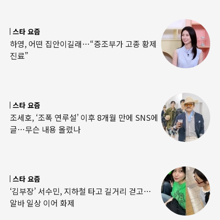
스타 요즘
하영, 어떤 집안이길래…“증조부가 고종 황제
진료”
스타 요즘
조세호, ‘조폭 연루설’ 이후 8개월 만에 SNS에
글…무슨 내용 올렸나
스타 요즘
‘김부장’ 서수민, 지하철 타고 길거리 걷고…
알바 일상 이어 화제