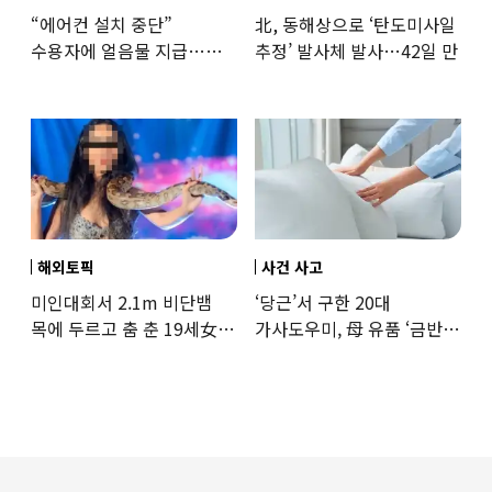
“에어컨 설치 중단”
北, 동해상으로 ‘탄도미사일
수용자에 얼음물 지급…
추정’ 발사체 발사…42일 만
37도까지 치솟은 교도소
상황
해외토픽
사건 사고
미인대회서 2.1m 비단뱀
‘당근’서 구한 20대
목에 두르고 춤 춘 19세女
가사도우미, 母 유품 ‘금반지
‘경악’…결국
·팔찌’ 훔쳐 녹였다