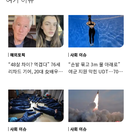
해외토픽
사회 이슈
“48살 차이? 역겹다” 76세
“손발 묶고 3m 물 아래로”
리차드 기어, 20대 女배우와
여군 지원 막힌 UDT…707
‘로맨스물’…“손녀뻘” 비난
출신 女유튜버, 직접
훈련해보
사회 이슈
사회 이슈