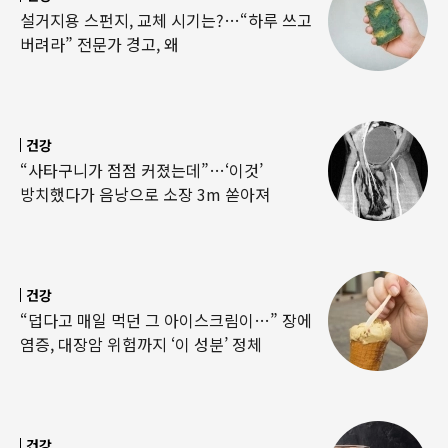
설거지용 스펀지, 교체 시기는?…“하루 쓰고
버려라” 전문가 경고, 왜
건강
“사타구니가 점점 커졌는데”…‘이것’
방치했다가 음낭으로 소장 3m 쏟아져
건강
“덥다고 매일 먹던 그 아이스크림이…” 장에
염증, 대장암 위험까지 ‘이 성분’ 정체
건강