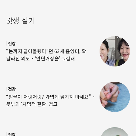
갓생 살기
건강
“눈까지 끌어올렸다”던 63세 윤영미, 확
달라진 외모…‘안면거상술’ 뭐길래
건강
“발끝이 저릿저릿? 가볍게 넘기지 마세요”…
뜻밖의 ‘치명적 질환’ 경고
건강