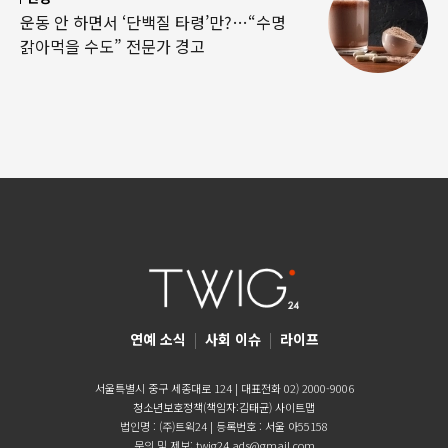
운동 안 하면서 ‘단백질 타령’만?…“수명
갉아먹을 수도” 전문가 경고
연예 소식
|
사회 이슈
|
라이프
서울특별시 중구 세종대로 124 | 대표전화 02) 2000-9006
청소년보호정책(책임자:김태균)
사이트맵
법인명 : (주)트윅24 | 등록번호 : 서울 아55158
문의 및 제보:
twig24.ads@gmail.com