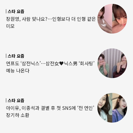
스타 요즘
장원영, 사람 맞나요?…인형보다 더 인형 같은
미모
스타 요즘
연프도 ‘삼전닉스’…삼전女♥닉스男 ‘회사팅’
예능 나온다
스타 요즘
아이유, 이종석과 결별 후 첫 SNS에 ‘전 연인’
장기하 소환