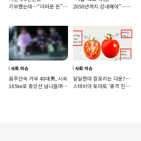
기부했는데…“더러운 돈”
2050년까지 감내해야”…
日여배우에 비난 쏟아진
기후학자의 경고
이유
사회 이슈
사회 이슈
음주단속 거부 40대男, 시속
달달한데 칼로리는 다운?…
165㎞로 중앙선 넘나들며
스테비아 토마토 ‘충격 진실’
도주… 추격전 끝 체포
드러났다