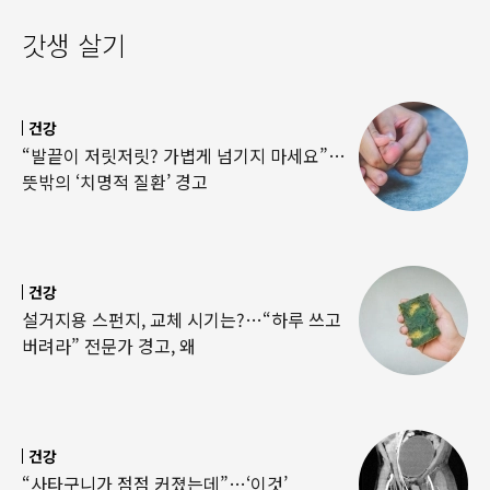
갓생 살기
건강
“발끝이 저릿저릿? 가볍게 넘기지 마세요”…
뜻밖의 ‘치명적 질환’ 경고
건강
설거지용 스펀지, 교체 시기는?…“하루 쓰고
버려라” 전문가 경고, 왜
건강
“사타구니가 점점 커졌는데”…‘이것’