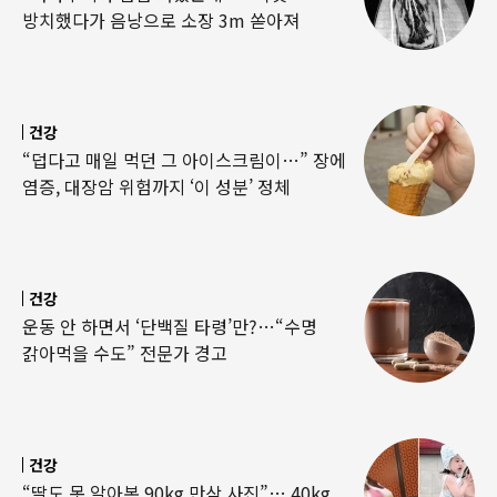
방치했다가 음낭으로 소장 3m 쏟아져
건강
“덥다고 매일 먹던 그 아이스크림이…” 장에
염증, 대장암 위험까지 ‘이 성분’ 정체
건강
운동 안 하면서 ‘단백질 타령’만?…“수명
갉아먹을 수도” 전문가 경고
건강
“딸도 못 알아본 90kg 만삭 사진”… 40kg