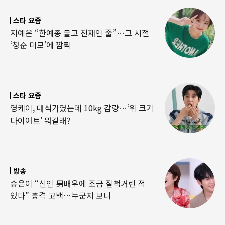
스타 요즘
지예은 “한예종 붙고 천재인 줄”…그 시절
‘청순 미모’에 깜짝
스타 요즘
영케이, 대식가였는데 10kg 감량…‘위 크기
다이어트’ 뭐길래?
방송
송은이 “신인 男배우에 조금 질척거린 적
있다” 충격 고백…누군지 보니