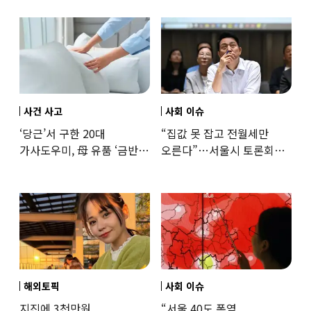
사건 사고
사회 이슈
‘당근’서 구한 20대
“집값 못 잡고 전월세만
가사도우미, 母 유품 ‘금반지
오른다”…서울시 토론회서
·팔찌’ 훔쳐 녹였다
세제개편 우려 쏟아져
해외토픽
사회 이슈
지진에 3천만원
“서울 40도 폭염,