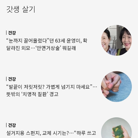
갓생 살기
건강
“눈까지 끌어올렸다”던 63세 윤영미, 확
달라진 외모…‘안면거상술’ 뭐길래
건강
“발끝이 저릿저릿? 가볍게 넘기지 마세요”…
뜻밖의 ‘치명적 질환’ 경고
건강
설거지용 스펀지, 교체 시기는?…“하루 쓰고