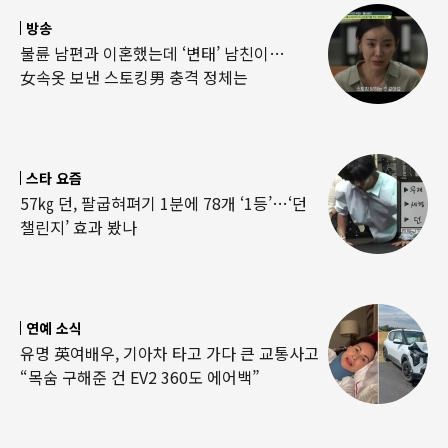
방송
불륜 남편과 이혼했는데 ‘변태’ 남친이…
女속옷 보낸 스토킹男 충격 정체는
스타 요즘
57㎏ 던, 팔굽혀펴기 1분에 78개 ‘1등’…‘던
챌린지’ 효과 봤나
연예 소식
유명 英여배우, 기아차 타고 가다 큰 교통사고
“목숨 구해준 건 EV2 360도 에어백”