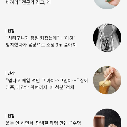
버려라” 전문가 경고, 왜
건강
“사타구니가 점점 커졌는데”…‘이것’
방치했다가 음낭으로 소장 3m 쏟아져
건강
“덥다고 매일 먹던 그 아이스크림이…” 장에
염증, 대장암 위험까지 ‘이 성분’ 정체
건강
운동 안 하면서 ‘단백질 타령’만?…“수명