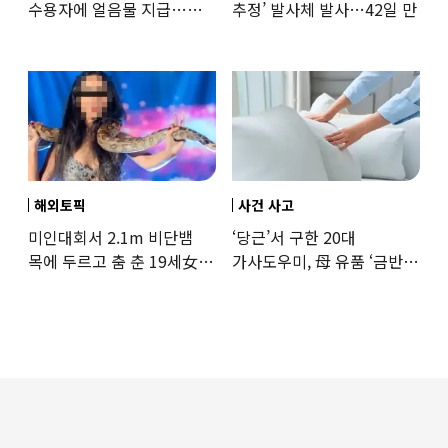
수용자에 얼음물 지급…
추정’ 발사체 발사…42일 만
37도까지 치솟은 교도소
상황
해외토픽
사건 사고
미인대회서 2.1m 비단뱀
‘당근’서 구한 20대
목에 두르고 춤 춘 19세女
가사도우미, 母 유품 ‘금반지
‘경악’…결국
·팔찌’ 훔쳐 녹였다