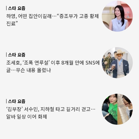
스타 요즘
하영, 어떤 집안이길래…“증조부가 고종 황제
진료”
스타 요즘
조세호, ‘조폭 연루설’ 이후 8개월 만에 SNS에
글…무슨 내용 올렸나
스타 요즘
‘김부장’ 서수민, 지하철 타고 길거리 걷고…
알바 일상 이어 화제