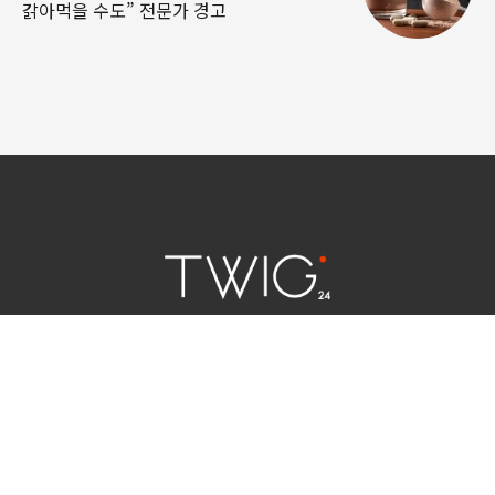
갉아먹을 수도” 전문가 경고
연예 소식
|
사회 이슈
|
라이프
서울특별시 중구 세종대로 124 | 대표전화 02) 2000-9006
청소년보호정책(책임자:김태균)
사이트맵
법인명 : (주)트윅24 | 등록번호 : 서울 아55158
문의 및 제보:
twig24.ads@gmail.com
Copyright ⓒ TWIG24 All rights reserved