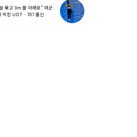
발 묶고 3m 물 아래로” 여군
 막힌 UDT…707 출신
튜버, 직접 훈련해보