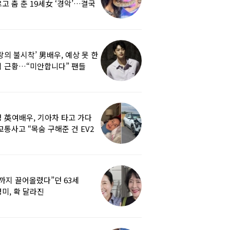
고 춤 춘 19세女 ‘경악’…결국
랑의 불시착’ 男배우, 예상 못 한
 근황…“미안합니다” 팬들
붕
 英여배우, 기아차 타고 가다
교통사고 “목숨 구해준 건 EV2
0도 에어백”
까지 끌어올렸다”던 63세
미, 확 달라진
…‘안면거상술’ 뭐길래