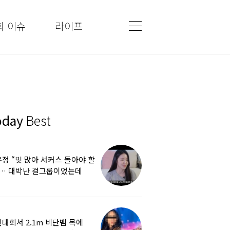
회 이슈
라이프
oday
Best
정 “빚 많아 서커스 돌아야 할
”… 대박난 걸그룹이었는데
쩌다
대회서 2.1m 비단뱀 목에