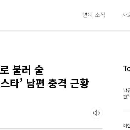
연예 소식
사
로 불러 술
T
스타’ 남편 충격 근황
남유
판
어
미인