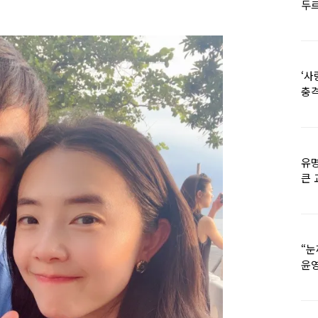
두르
‘사
충격
멘
유명
큰 
36
“눈
윤영
외모