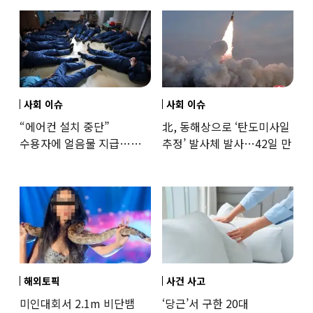
훈련해보
사회 이슈
사회 이슈
“에어컨 설치 중단”
北, 동해상으로 ‘탄도미사일
수용자에 얼음물 지급…
추정’ 발사체 발사…42일 만
37도까지 치솟은 교도소
상황
해외토픽
사건 사고
미인대회서 2.1m 비단뱀
‘당근’서 구한 20대