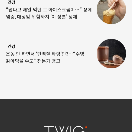
건강
“덥다고 매일 먹던 그 아이스크림이…” 장에
염증, 대장암 위험까지 ‘이 성분’ 정체
건강
운동 안 하면서 ‘단백질 타령’만?…“수명
갉아먹을 수도” 전문가 경고