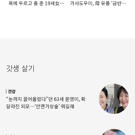
목에 두르고 춤 춘 19세女
가사도우미, 母 유품 ‘금반지
‘경악’…결국
·팔찌’ 훔쳐 녹였다
갓생 살기
건강
“눈까지 끌어올렸다”던 63세 윤영미, 확
달라진 외모…‘안면거상술’ 뭐길래