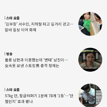
스타 요즘
‘김부장’ 서수민, 지하철 타고 길거리 걷고…
알바 일상 이어 화제
방송
불륜 남편과 이혼했는데 ‘변태’ 남친이…
女속옷 보낸 스토킹男 충격 정체는
스타 요즘
57㎏ 던, 팔굽혀펴기 1분에 78개 ‘1등’…‘던
챌린지’ 효과 봤나