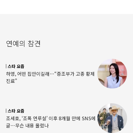
연예의 참견
스타 요즘
하영, 어떤 집안이길래…“증조부가 고종 황제
진료”
스타 요즘
조세호, ‘조폭 연루설’ 이후 8개월 만에 SNS에
글…무슨 내용 올렸나