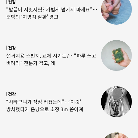
건강
“발끝이 저릿저릿? 가볍게 넘기지 마세요”…
뜻밖의 ‘치명적 질환’ 경고
건강
설거지용 스펀지, 교체 시기는?…“하루 쓰고
버려라” 전문가 경고, 왜
건강
“사타구니가 점점 커졌는데”…‘이것’
방치했다가 음낭으로 소장 3m 쏟아져