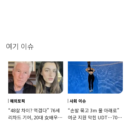
여기 이슈
해외토픽
사회 이슈
“48살 차이? 역겹다” 76세
“손발 묶고 3m 물 아래로”
리차드 기어, 20대 女배우와
여군 지원 막힌 UDT…707
‘로맨스물’…“손녀뻘” 비난
출신 女유튜버, 직접