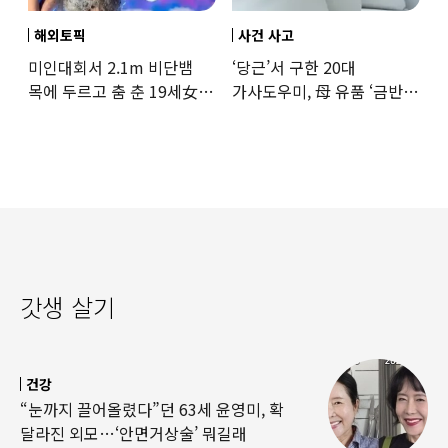
해외토픽
사건 사고
미인대회서 2.1m 비단뱀
‘당근’서 구한 20대
목에 두르고 춤 춘 19세女
가사도우미, 母 유품 ‘금반지
‘경악’…결국
·팔찌’ 훔쳐 녹였다
갓생 살기
건강
“눈까지 끌어올렸다”던 63세 윤영미, 확
달라진 외모…‘안면거상술’ 뭐길래