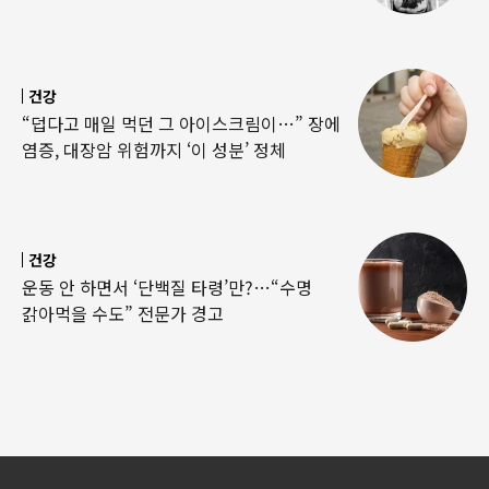
건강
“덥다고 매일 먹던 그 아이스크림이…” 장에
염증, 대장암 위험까지 ‘이 성분’ 정체
건강
운동 안 하면서 ‘단백질 타령’만?…“수명
갉아먹을 수도” 전문가 경고