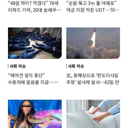
“48살 차이? 역겹다” 76세
“손발 묶고 3m 물 아래로”
리차드 기어, 20대 女배우와
여군 지원 막힌 UDT…707
‘로맨스물’…“손녀뻘” 비난
출신 女유튜버, 직접
훈련해보
사회 이슈
사회 이슈
“에어컨 설치 중단”
北, 동해상으로 ‘탄도미사일
수용자에 얼음물 지급…
추정’ 발사체 발사…42일 만
37도까지 치솟은 교도소
상황