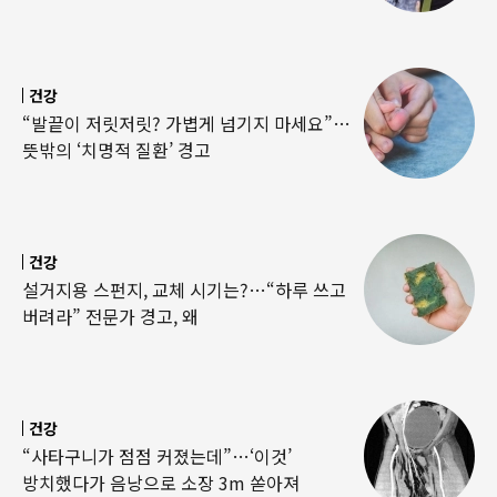
건강
“발끝이 저릿저릿? 가볍게 넘기지 마세요”…
뜻밖의 ‘치명적 질환’ 경고
건강
설거지용 스펀지, 교체 시기는?…“하루 쓰고
버려라” 전문가 경고, 왜
건강
“사타구니가 점점 커졌는데”…‘이것’
방치했다가 음낭으로 소장 3m 쏟아져