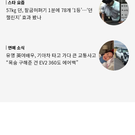
스타 요즘
57㎏ 던, 팔굽혀펴기 1분에 78개 ‘1등’…‘던
챌린지’ 효과 봤나
연예 소식
유명 英여배우, 기아차 타고 가다 큰 교통사고
“목숨 구해준 건 EV2 360도 에어백”