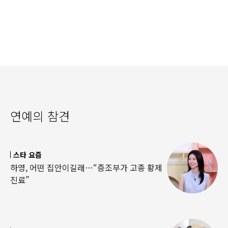
연예의 참견
스타 요즘
하영, 어떤 집안이길래…“증조부가 고종 황제
진료”