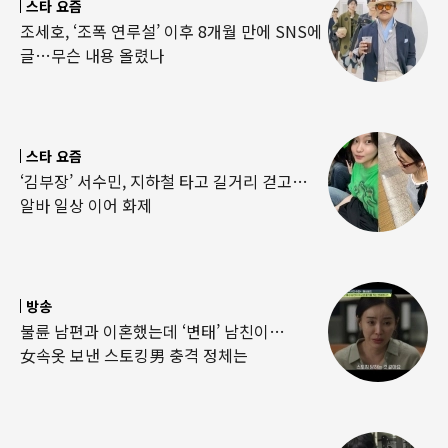
스타 요즘
조세호, ‘조폭 연루설’ 이후 8개월 만에 SNS에
글…무슨 내용 올렸나
스타 요즘
‘김부장’ 서수민, 지하철 타고 길거리 걷고…
알바 일상 이어 화제
방송
불륜 남편과 이혼했는데 ‘변태’ 남친이…
女속옷 보낸 스토킹男 충격 정체는