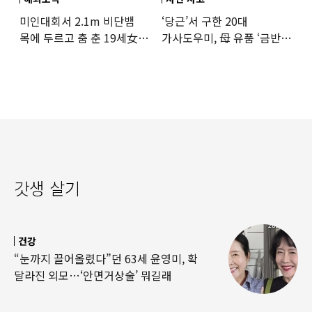
미인대회서 2.1m 비단뱀
‘당근’서 구한 20대
목에 두르고 춤 춘 19세女
가사도우미, 母 유품 ‘금반지
‘경악’…결국
·팔찌’ 훔쳐 녹였다
갓생 살기
건강
“눈까지 끌어올렸다”던 63세 윤영미, 확
달라진 외모…‘안면거상술’ 뭐길래