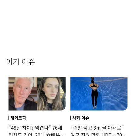
여기 이슈
해외토픽
사회 이슈
“48살 차이? 역겹다” 76세
“손발 묶고 3m 물 아래로”
리차드 기어, 20대 女배우와
여군 지원 막힌 UDT…707