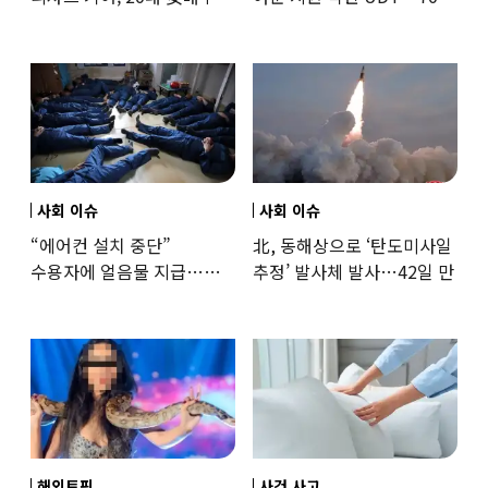
‘로맨스물’…“손녀뻘” 비난
출신 女유튜버, 직접
훈련해보
사회 이슈
사회 이슈
“에어컨 설치 중단”
北, 동해상으로 ‘탄도미사일
수용자에 얼음물 지급…
추정’ 발사체 발사…42일 만
37도까지 치솟은 교도소
상황
해외토픽
사건 사고