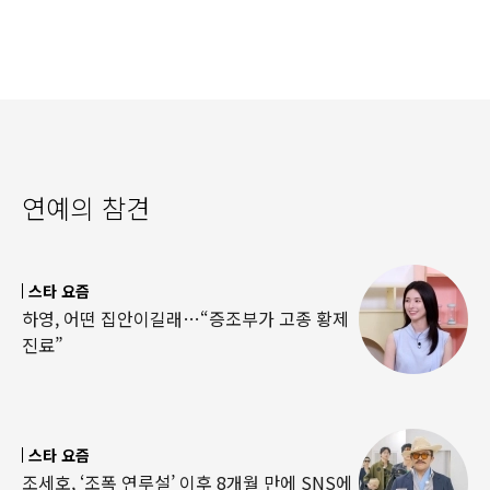
연예의 참견
스타 요즘
하영, 어떤 집안이길래…“증조부가 고종 황제
진료”
스타 요즘
조세호, ‘조폭 연루설’ 이후 8개월 만에 SNS에