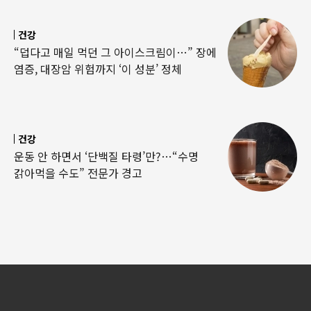
건강
“덥다고 매일 먹던 그 아이스크림이…” 장에
염증, 대장암 위험까지 ‘이 성분’ 정체
건강
운동 안 하면서 ‘단백질 타령’만?…“수명
갉아먹을 수도” 전문가 경고