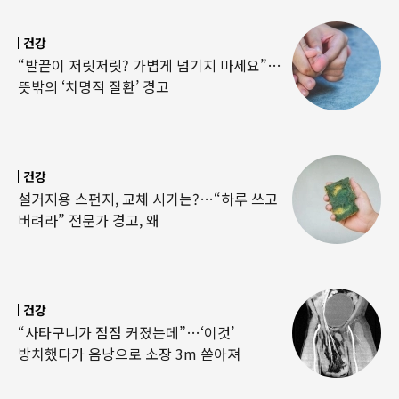
건강
“발끝이 저릿저릿? 가볍게 넘기지 마세요”…
뜻밖의 ‘치명적 질환’ 경고
건강
설거지용 스펀지, 교체 시기는?…“하루 쓰고
버려라” 전문가 경고, 왜
건강
“사타구니가 점점 커졌는데”…‘이것’
방치했다가 음낭으로 소장 3m 쏟아져