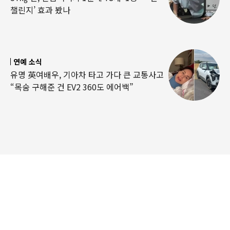
챌린지’ 효과 봤나
연예 소식
유명 英여배우, 기아차 타고 가다 큰 교통사고
“목숨 구해준 건 EV2 360도 에어백”