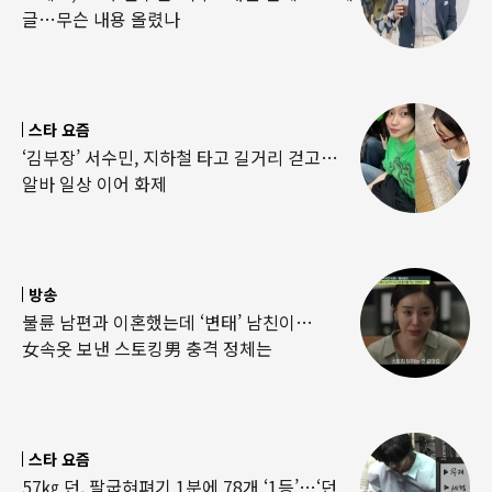
글…무슨 내용 올렸나
스타 요즘
‘김부장’ 서수민, 지하철 타고 길거리 걷고…
알바 일상 이어 화제
방송
불륜 남편과 이혼했는데 ‘변태’ 남친이…
女속옷 보낸 스토킹男 충격 정체는
스타 요즘
57㎏ 던, 팔굽혀펴기 1분에 78개 ‘1등’…‘던