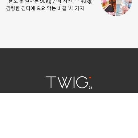
“딸도 못 알아본 90kg 만삭 사진”… 40kg
감량한 김다예 요요 막는 비결 ‘세 가지
연예 소식
|
사회 이슈
|
라이프
서울특별시 중구 세종대로 124 | 대표전화 02) 2000-9006
청소년보호정책(책임자:김태균)
사이트맵
법인명 : (주)트윅24 | 등록번호 : 서울 아55158
문의 및 제보:
twig24.ads@gmail.com