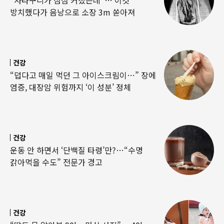
방치했다가 음낭으로 소장 3m 쏟아져
건강
“덥다고 매일 먹던 그 아이스크림이…” 장에
염증, 대장암 위험까지 ‘이 성분’ 정체
건강
운동 안 하면서 ‘단백질 타령’만?…“수명
갉아먹을 수도” 전문가 경고
건강