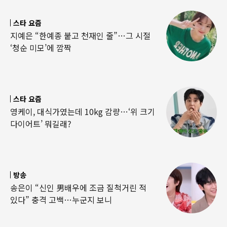
스타 요즘
지예은 “한예종 붙고 천재인 줄”…그 시절
‘청순 미모’에 깜짝
스타 요즘
영케이, 대식가였는데 10kg 감량…‘위 크기
다이어트’ 뭐길래?
방송
송은이 “신인 男배우에 조금 질척거린 적
있다” 충격 고백…누군지 보니