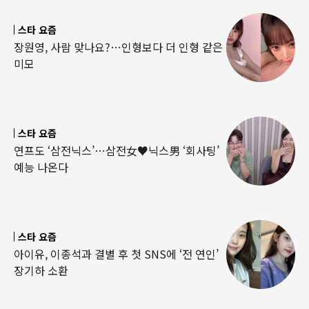
스타 요즘
장원영, 사람 맞나요?…인형보다 더 인형 같은
미모
스타 요즘
연프도 ‘삼전닉스’…삼전女♥닉스男 ‘회사팅’
예능 나온다
스타 요즘
아이유, 이종석과 결별 후 첫 SNS에 ‘전 연인’
장기하 소환