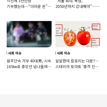
지진에 3천만원
“서울 40도 폭염,
기부했는데…“더러운 돈”
2050년까지 감내해야”…
日여배우에 비난 쏟아진
기후학자의 경고
이유
사회 이슈
사회 이슈
음주단속 거부 40대男, 시속
달달한데 칼로리는 다운?…
165㎞로 중앙선 넘나들며
스테비아 토마토 ‘충격 진실’
도주… 추격전 끝 체포
드러났다