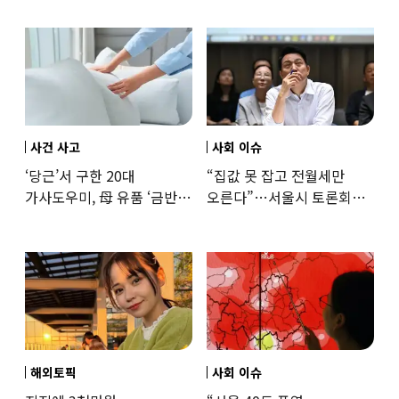
사건 사고
사회 이슈
‘당근’서 구한 20대
“집값 못 잡고 전월세만
가사도우미, 母 유품 ‘금반지
오른다”…서울시 토론회서
·팔찌’ 훔쳐 녹였다
세제개편 우려 쏟아져
해외토픽
사회 이슈