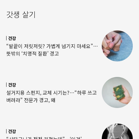
갓생 살기
건강
“발끝이 저릿저릿? 가볍게 넘기지 마세요”…
뜻밖의 ‘치명적 질환’ 경고
건강
설거지용 스펀지, 교체 시기는?…“하루 쓰고
버려라” 전문가 경고, 왜
건강
“사타구니가 점점 커졌는데”…‘이것’