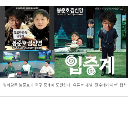
영화감독 봉준호가 축구 중계에 도전한다. 유튜브 채널 ‘달수네라이브’ 캡처