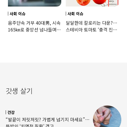
사회 이슈
사회 이슈
음주단속 거부 40대男, 시속
달달한데 칼로리는 다운?…
165㎞로 중앙선 넘나들며
스테비아 토마토 ‘충격 진실’
도주… 추격전 끝 체포
드러났다
갓생 살기
건강
“발끝이 저릿저릿? 가볍게 넘기지 마세요”…
뜻밖의 ‘치명적 질환’ 경고