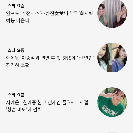
스타 요즘
연프도 ‘삼전닉스’…삼전女♥닉스男 ‘회사팅’
예능 나온다
스타 요즘
아이유, 이종석과 결별 후 첫 SNS에 ‘전 연인’
장기하 소환
스타 요즘
지예은 “한예종 붙고 천재인 줄”…그 시절
‘청순 미모’에 깜짝