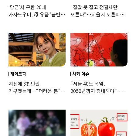
‘당근’서 구한 20대
“집값 못 잡고 전월세만
가사도우미, 母 유품 ‘금반지
오른다”…서울시 토론회서
·팔찌’ 훔쳐 녹였다
세제개편 우려 쏟아져
해외토픽
사회 이슈
지진에 3천만원
“서울 40도 폭염,
기부했는데…“더러운 돈”
2050년까지 감내해야”…
日여배우에 비난 쏟아진
기후학자의 경고
이유