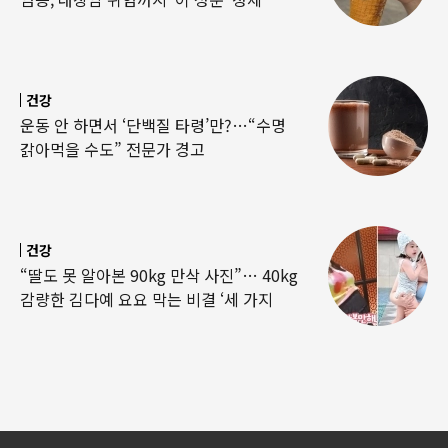
건강
운동 안 하면서 ‘단백질 타령’만?…“수명
갉아먹을 수도” 전문가 경고
건강
“딸도 못 알아본 90kg 만삭 사진”… 40kg
감량한 김다예 요요 막는 비결 ‘세 가지