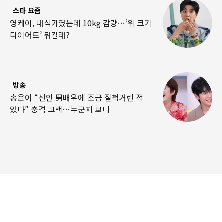
스타 요즘
영케이, 대식가였는데 10kg 감량…‘위 크기
다이어트’ 뭐길래?
방송
송은이 “신인 男배우에 조금 질척거린 적
있다” 충격 고백…누군지 보니