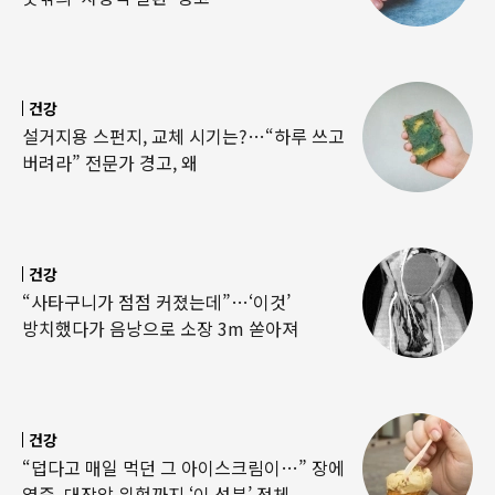
건강
설거지용 스펀지, 교체 시기는?…“하루 쓰고
버려라” 전문가 경고, 왜
건강
“사타구니가 점점 커졌는데”…‘이것’
방치했다가 음낭으로 소장 3m 쏟아져
건강
“덥다고 매일 먹던 그 아이스크림이…” 장에
염증, 대장암 위험까지 ‘이 성분’ 정체