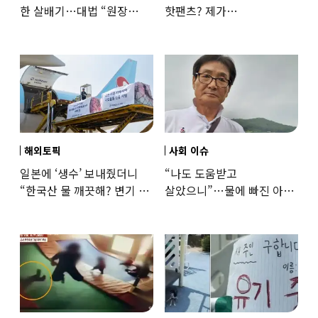
한 살배기…대법 “원장
핫팬츠? 제가
과실”
꼰대인가요”…출근 복장
어디까지 괜찮을까
해외토픽
사회 이슈
일본에 ‘생수’ 보내줬더니
“나도 도움받고
“한국산 물 깨끗해? 변기 물
살았으니”…물에 빠진 아이
떠올라”…“日정부보다
구한 65세, 포상금까지
낫다” 감사
나눴다