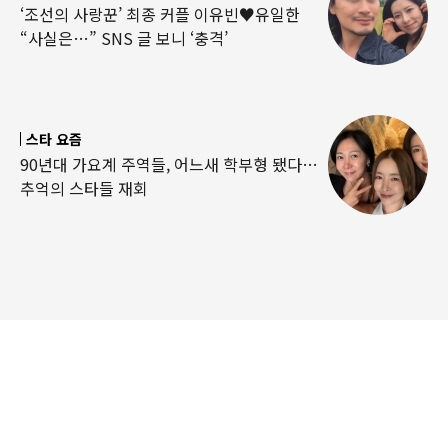
‘조선의 사랑꾼’ 최종 커플 이유빈♥유일한
“사실은…” SNS 글 보니 ‘충격’
스타 요즘
90년대 가요계 주역들, 어느새 학부형 됐다…
추억의 스타들 재회