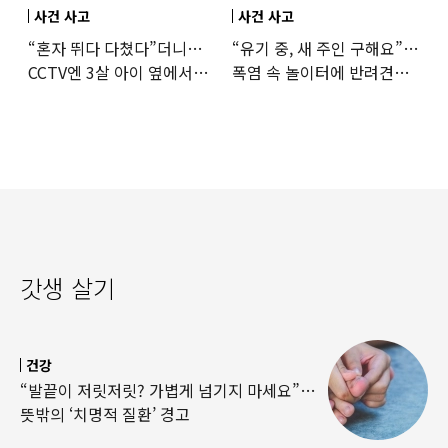
사건 사고
사건 사고
“혼자 뛰다 다쳤다”더니…
“유기 중, 새 주인 구해요”…
CCTV엔 3살 아이 옆에서
폭염 속 놀이터에 반려견
점프한 교사 포착
묶어놓고 떠난 30대女
갓생 살기
건강
“발끝이 저릿저릿? 가볍게 넘기지 마세요”…
뜻밖의 ‘치명적 질환’ 경고