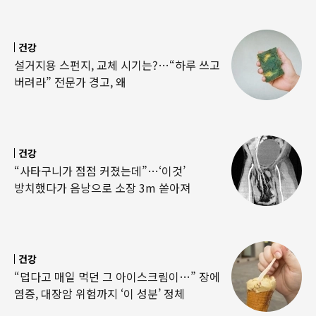
건강
설거지용 스펀지, 교체 시기는?…“하루 쓰고
버려라” 전문가 경고, 왜
건강
“사타구니가 점점 커졌는데”…‘이것’
방치했다가 음낭으로 소장 3m 쏟아져
건강
“덥다고 매일 먹던 그 아이스크림이…” 장에
염증, 대장암 위험까지 ‘이 성분’ 정체