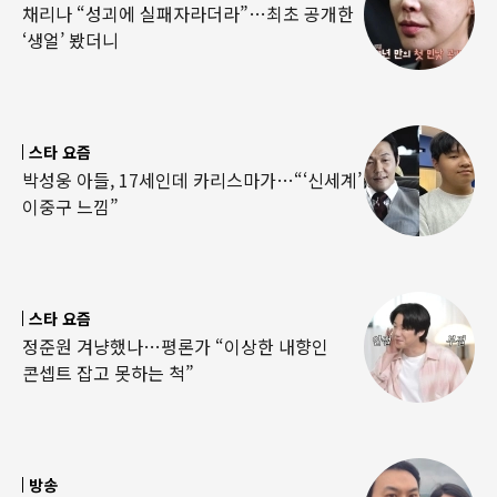
채리나 “성괴에 실패자라더라”…최초 공개한
‘생얼’ 봤더니
스타 요즘
박성웅 아들, 17세인데 카리스마가…“‘신세계’
이중구 느낌”
스타 요즘
정준원 겨냥했나…평론가 “이상한 내향인
콘셉트 잡고 못하는 척”
방송