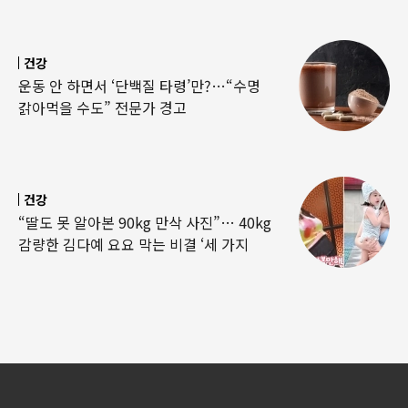
건강
운동 안 하면서 ‘단백질 타령’만?…“수명
갉아먹을 수도” 전문가 경고
건강
“딸도 못 알아본 90kg 만삭 사진”… 40kg
감량한 김다예 요요 막는 비결 ‘세 가지