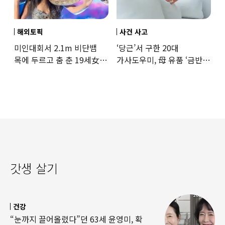
해외토픽
사건 사고
미인대회서 2.1m 비단뱀
‘당근’서 구한 20대
목에 두르고 춤 춘 19세女
가사도우미, 母 유품 ‘금반지
‘경악’…결국
·팔찌’ 훔쳐 녹였다
갓생 살기
건강
“눈까지 끌어올렸다”던 63세 윤영미, 확