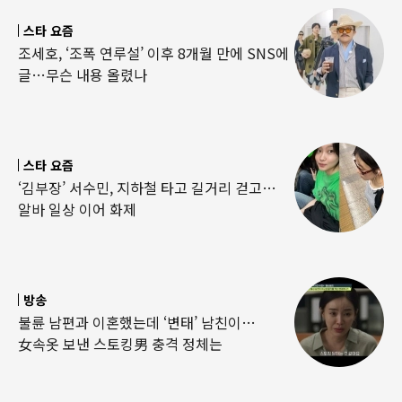
스타 요즘
조세호, ‘조폭 연루설’ 이후 8개월 만에 SNS에
글…무슨 내용 올렸나
스타 요즘
‘김부장’ 서수민, 지하철 타고 길거리 걷고…
알바 일상 이어 화제
방송
불륜 남편과 이혼했는데 ‘변태’ 남친이…
女속옷 보낸 스토킹男 충격 정체는