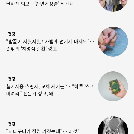
달라진 외모…‘안면거상술’ 뭐길래
건강
“발끝이 저릿저릿? 가볍게 넘기지 마세요”…
뜻밖의 ‘치명적 질환’ 경고
건강
설거지용 스펀지, 교체 시기는?…“하루 쓰고
버려라” 전문가 경고, 왜
건강
“사타구니가 점점 커졌는데”…‘이것’