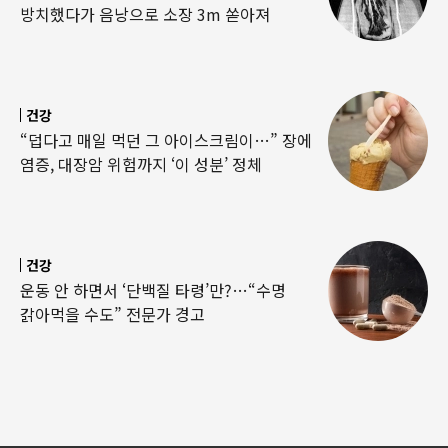
방치했다가 음낭으로 소장 3m 쏟아져
건강
“덥다고 매일 먹던 그 아이스크림이…” 장에
염증, 대장암 위험까지 ‘이 성분’ 정체
건강
운동 안 하면서 ‘단백질 타령’만?…“수명
갉아먹을 수도” 전문가 경고