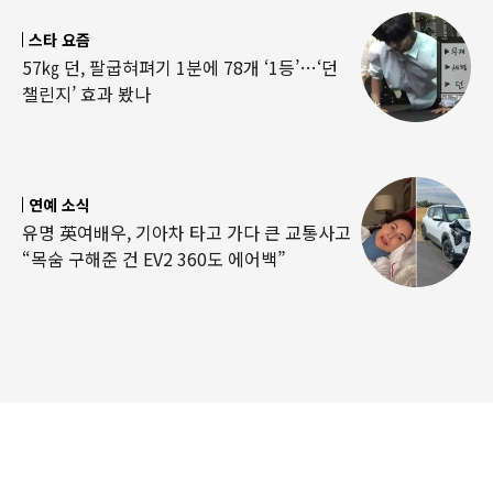
스타 요즘
57㎏ 던, 팔굽혀펴기 1분에 78개 ‘1등’…‘던
챌린지’ 효과 봤나
연예 소식
유명 英여배우, 기아차 타고 가다 큰 교통사고
“목숨 구해준 건 EV2 360도 에어백”