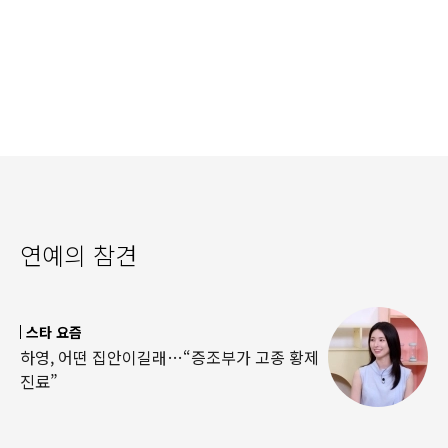
연예의 참견
스타 요즘
하영, 어떤 집안이길래…“증조부가 고종 황제
진료”