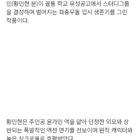
민(황민현 분)이 꼴통 학교 유성공고에서 스터디그룹
을 결성하며 벌어지는 좌충우돌 입시 생존기를 그린
작품이다.
황민현은 주인공 윤가민 역을 맡아 단정한 외모와 상
반되는 폭발적인 액션 연기를 선보이며 원작 캐릭터와
높은 싱크로율로 호평받았다.