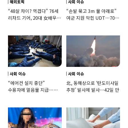
해외토픽
사회 이슈
“48살 차이? 역겹다” 76세
“손발 묶고 3m 물 아래로”
리차드 기어, 20대 女배우와
여군 지원 막힌 UDT…707
‘로맨스물’…“손녀뻘” 비난
출신 女유튜버, 직접
훈련해보
사회 이슈
사회 이슈
“에어컨 설치 중단”
北, 동해상으로 ‘탄도미사일
수용자에 얼음물 지급…
추정’ 발사체 발사…42일 만
37도까지 치솟은 교도소
상황