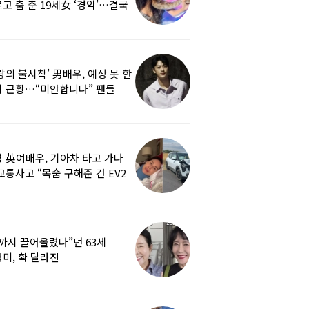
고 춤 춘 19세女 ‘경악’…결국
랑의 불시착’ 男배우, 예상 못 한
 근황…“미안합니다” 팬들
붕
 英여배우, 기아차 타고 가다
교통사고 “목숨 구해준 건 EV2
0도 에어백”
까지 끌어올렸다”던 63세
미, 확 달라진
…‘안면거상술’ 뭐길래