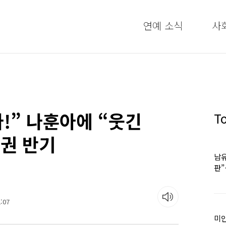
연예 소식
사
나!” 나훈아에 “웃긴
T
권 반기
남유
판
어
:07
미인