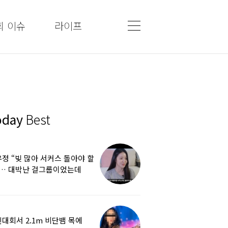
회 이슈
라이프
oday
Best
정 “빚 많아 서커스 돌아야 할
”… 대박난 걸그룹이었는데
쩌다
대회서 2.1m 비단뱀 목에