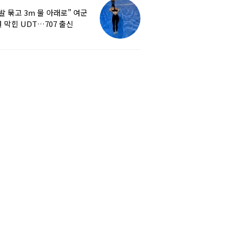
발 묶고 3m 물 아래로” 여군
 막힌 UDT…707 출신
튜버, 직접 훈련해보