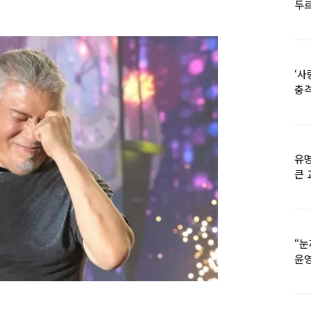
두르
‘사
충격
멘
유명
큰 
36
“눈
윤영
외모