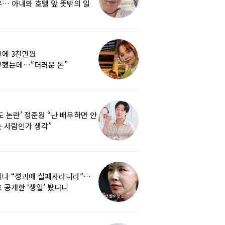
… 아내와 호텔 앞 뜻밖의 일
에 3천만원
부했는데…“더러운 돈”
여배우에 비난 쏟아진 이유
도 논란’ 정준원 “난 배우하면 안
 사람인가 생각”
리나 “성괴에 실패자라더라”…
 공개한 ‘생얼’ 봤더니