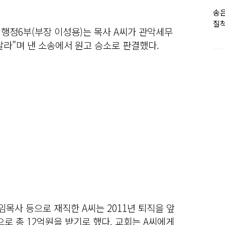
송은
질척
행정6부(부장 이성용)는 목사 A씨가 관악세무
누
라”며 낸 소송에서 원고 승소로 판결했다.
임목사 등으로 재직한 A씨는 2011년 퇴직을 앞
으로 총 12억원을 받기로 했다. 교회는 A씨에게