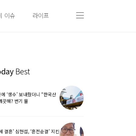
회 이슈
라이프
oday
Best
에 ‘생수’ 보내줬더니 “한국산
깨끗해? 변기 물
라”…“日정부보다 낫다” 감사
5세 결혼’ 심현섭, ‘혼전순결’ 지킨