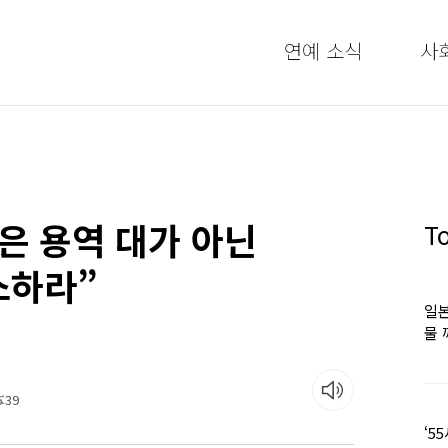
연예 소식
사
은 용역 대가 아닌
T
소하라”
일본
물 
떠올
:39
‘5