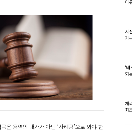
이유
지진
기
日
‘태
되는
채
최초
금은 용역의 대가가 아닌 ‘사례금’으로 봐야 한