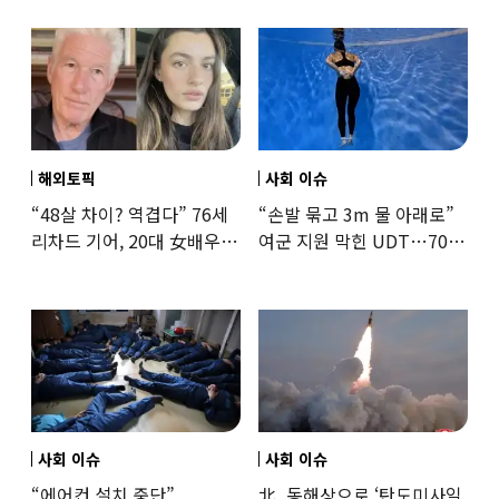
해외토픽
사회 이슈
“48살 차이? 역겹다” 76세
“손발 묶고 3m 물 아래로”
리차드 기어, 20대 女배우와
여군 지원 막힌 UDT…707
‘로맨스물’…“손녀뻘” 비난
출신 女유튜버, 직접
훈련해보
사회 이슈
사회 이슈
“에어컨 설치 중단”
北, 동해상으로 ‘탄도미사일