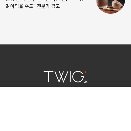
갉아먹을 수도” 전문가 경고
연예 소식
|
사회 이슈
|
라이프
서울특별시 중구 세종대로 124 | 대표전화 02) 2000-9006
청소년보호정책(책임자:김태균)
사이트맵
법인명 : (주)트윅24 | 등록번호 : 서울 아55158
문의 및 제보:
twig24.ads@gmail.com