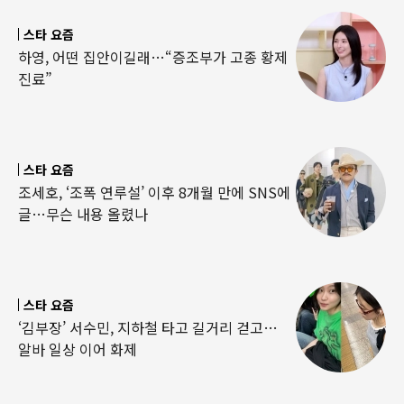
스타 요즘
하영, 어떤 집안이길래…“증조부가 고종 황제
진료”
스타 요즘
조세호, ‘조폭 연루설’ 이후 8개월 만에 SNS에
글…무슨 내용 올렸나
스타 요즘
‘김부장’ 서수민, 지하철 타고 길거리 걷고…
알바 일상 이어 화제