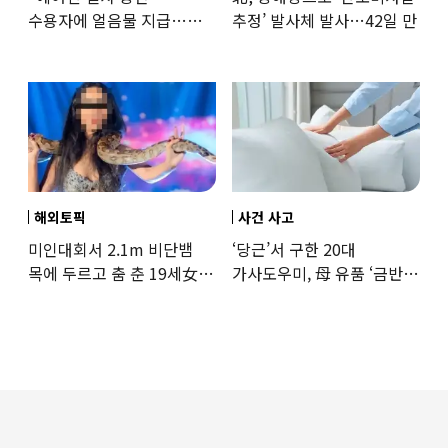
수용자에 얼음물 지급…
추정’ 발사체 발사…42일 만
37도까지 치솟은 교도소
상황
해외토픽
사건 사고
미인대회서 2.1m 비단뱀
‘당근’서 구한 20대
목에 두르고 춤 춘 19세女
가사도우미, 母 유품 ‘금반지
‘경악’…결국
·팔찌’ 훔쳐 녹였다