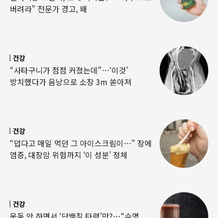
버려라” 전문가 경고, 왜
건강
“사타구니가 점점 커졌는데”…‘이것’
방치했다가 음낭으로 소장 3m 쏟아져
건강
“덥다고 매일 먹던 그 아이스크림이…” 장에
염증, 대장암 위험까지 ‘이 성분’ 정체
건강
운동 안 하면서 ‘단백질 타령’만?…“수명