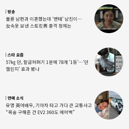
방송
불륜 남편과 이혼했는데 ‘변태’ 남친이…
女속옷 보낸 스토킹男 충격 정체는
스타 요즘
57㎏ 던, 팔굽혀펴기 1분에 78개 ‘1등’…‘던
챌린지’ 효과 봤나
연예 소식
유명 英여배우, 기아차 타고 가다 큰 교통사고
“목숨 구해준 건 EV2 360도 에어백”