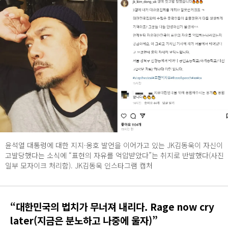
윤석열 대통령에 대한 지지·옹호 발언을 이어가고 있는 JK김동욱이 자신이
고발당했다는 소식에 “표현의 자유를 억압받았다”는 취지로 반발했다(사진
일부 모자이크 처리함). JK김동욱 인스타그램 캡처
“대한민국의 법치가 무너져 내리다. Rage now cry
later(지금은 분노하고 나중에 울자)”