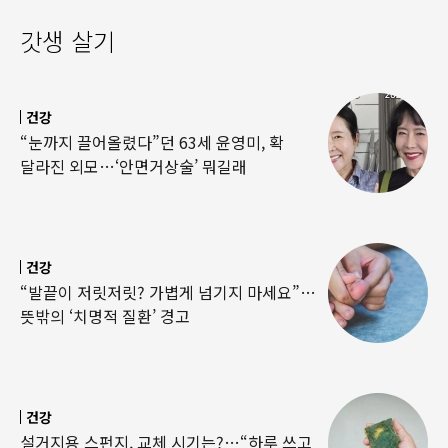
갓생 살기
건강
“눈까지 끌어올렸다”던 63세 윤영미, 확
달라진 외모…‘안면거상술’ 뭐길래
건강
“발끝이 저릿저릿? 가볍게 넘기지 마세요”…
뜻밖의 ‘치명적 질환’ 경고
건강
설거지용 스펀지, 교체 시기는?…“하루 쓰고