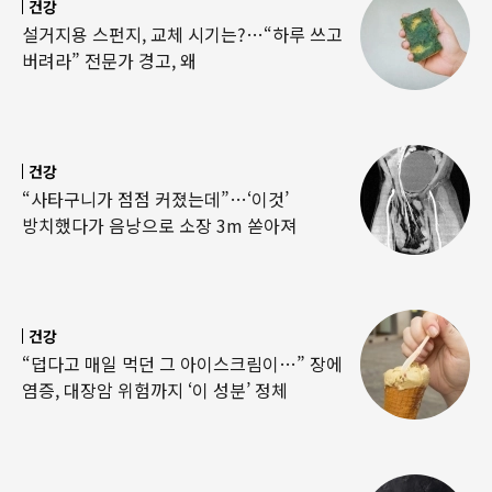
건강
설거지용 스펀지, 교체 시기는?…“하루 쓰고
버려라” 전문가 경고, 왜
건강
“사타구니가 점점 커졌는데”…‘이것’
방치했다가 음낭으로 소장 3m 쏟아져
건강
“덥다고 매일 먹던 그 아이스크림이…” 장에
염증, 대장암 위험까지 ‘이 성분’ 정체