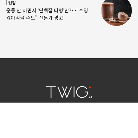
건강
운동 안 하면서 ‘단백질 타령’만?…“수명
갉아먹을 수도” 전문가 경고
연예 소식
|
사회 이슈
|
라이프
서울특별시 중구 세종대로 124 | 대표전화 02) 2000-9006
청소년보호정책(책임자:김태균)
사이트맵
법인명 : (주)트윅24 | 등록번호 : 서울 아55158