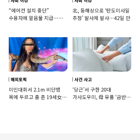
사회 이슈
사회 이슈
“에어컨 설치 중단”
北, 동해상으로 ‘탄도미사일
수용자에 얼음물 지급…
추정’ 발사체 발사…42일 만
37도까지 치솟은 교도소
상황
해외토픽
사건 사고
미인대회서 2.1m 비단뱀
‘당근’서 구한 20대
목에 두르고 춤 춘 19세女
가사도우미, 母 유품 ‘금반지
‘경악’…결국
·팔찌’ 훔쳐 녹였다