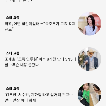
스타 요즘
하영, 어떤 집안이길래…“증조부가 고종 황제
진료”
스타 요즘
조세호, ‘조폭 연루설’ 이후 8개월 만에 SNS에
글…무슨 내용 올렸나
스타 요즘
‘김부장’ 서수민, 지하철 타고 길거리 걷고…
알바 일상 이어 화제