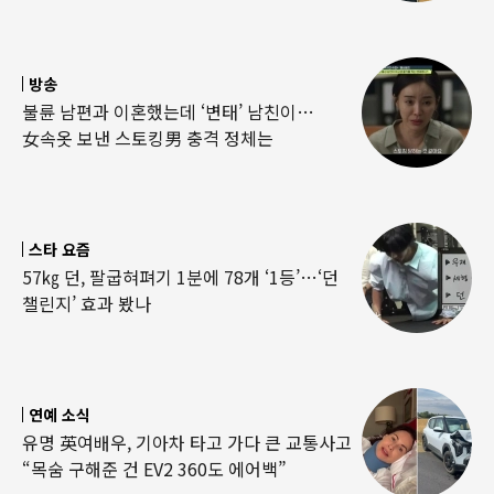
방송
불륜 남편과 이혼했는데 ‘변태’ 남친이…
女속옷 보낸 스토킹男 충격 정체는
스타 요즘
57㎏ 던, 팔굽혀펴기 1분에 78개 ‘1등’…‘던
챌린지’ 효과 봤나
연예 소식
유명 英여배우, 기아차 타고 가다 큰 교통사고
“목숨 구해준 건 EV2 360도 에어백”