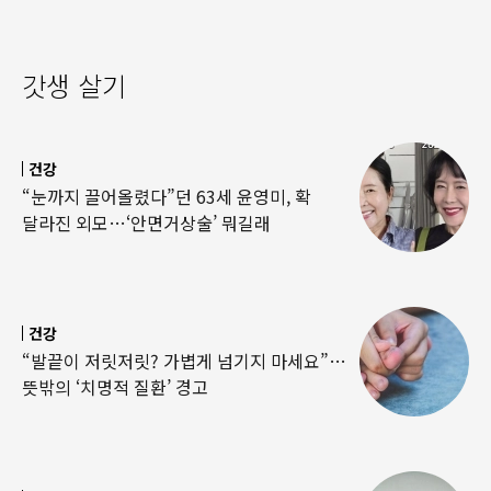
갓생 살기
건강
“눈까지 끌어올렸다”던 63세 윤영미, 확
달라진 외모…‘안면거상술’ 뭐길래
건강
“발끝이 저릿저릿? 가볍게 넘기지 마세요”…
뜻밖의 ‘치명적 질환’ 경고