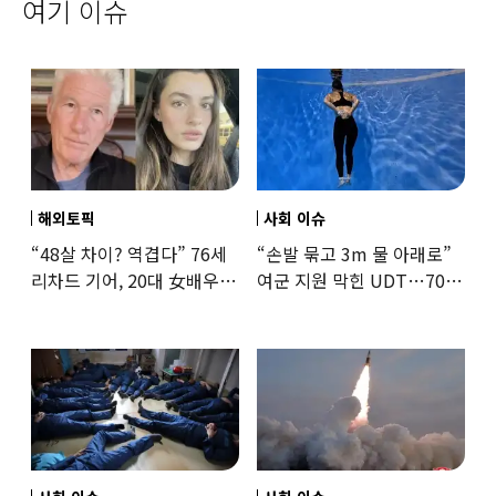
여기 이슈
해외토픽
사회 이슈
“48살 차이? 역겹다” 76세
“손발 묶고 3m 물 아래로”
리차드 기어, 20대 女배우와
여군 지원 막힌 UDT…707
‘로맨스물’…“손녀뻘” 비난
출신 女유튜버, 직접
훈련해보