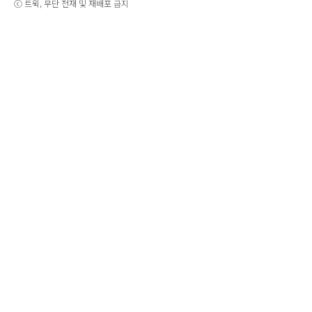
ⓒ 트윅, 무단 전재 및 재배포 금지