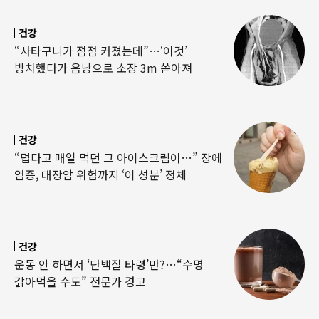
건강
“사타구니가 점점 커졌는데”…‘이것’
방치했다가 음낭으로 소장 3m 쏟아져
건강
“덥다고 매일 먹던 그 아이스크림이…” 장에
염증, 대장암 위험까지 ‘이 성분’ 정체
건강
운동 안 하면서 ‘단백질 타령’만?…“수명
갉아먹을 수도” 전문가 경고