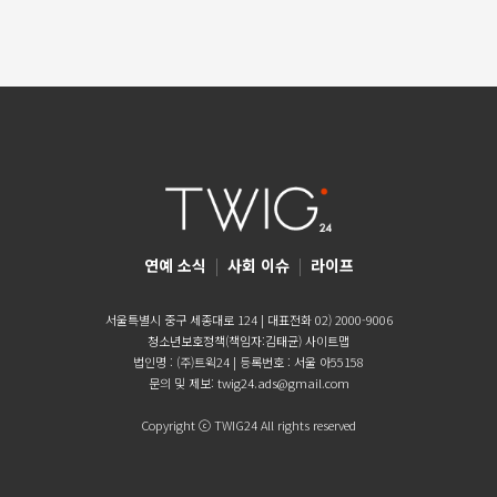
연예 소식
|
사회 이슈
|
라이프
서울특별시 중구 세종대로 124 | 대표전화 02) 2000-9006
청소년보호정책(책임자:김태균)
사이트맵
법인명 : (주)트윅24 | 등록번호 : 서울 아55158
문의 및 제보:
twig24.ads@gmail.com
Copyright ⓒ TWIG24 All rights reserved