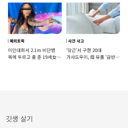
해외토픽
사건 사고
미인대회서 2.1m 비단뱀
‘당근’서 구한 20대
목에 두르고 춤 춘 19세女
가사도우미, 母 유품 ‘금반지
‘경악’…결국
·팔찌’ 훔쳐 녹였다
갓생 살기