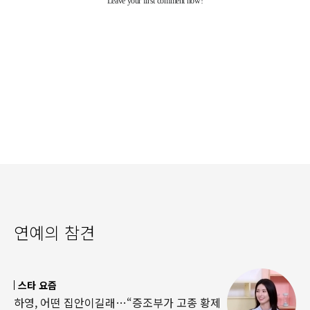
연예의 참견
스타 요즘
하영, 어떤 집안이길래…“증조부가 고종 황제