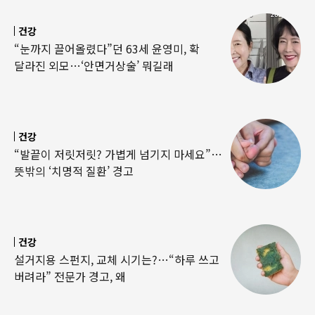
건강
“눈까지 끌어올렸다”던 63세 윤영미, 확
달라진 외모…‘안면거상술’ 뭐길래
건강
“발끝이 저릿저릿? 가볍게 넘기지 마세요”…
뜻밖의 ‘치명적 질환’ 경고
건강
설거지용 스펀지, 교체 시기는?…“하루 쓰고
버려라” 전문가 경고, 왜