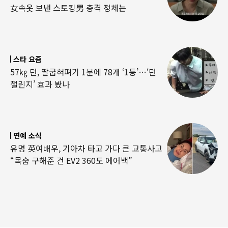
女속옷 보낸 스토킹男 충격 정체는
스타 요즘
57㎏ 던, 팔굽혀펴기 1분에 78개 ‘1등’…‘던
챌린지’ 효과 봤나
연예 소식
유명 英여배우, 기아차 타고 가다 큰 교통사고
“목숨 구해준 건 EV2 360도 에어백”