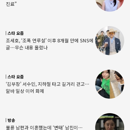
진료”
스타 요즘
조세호, ‘조폭 연루설’ 이후 8개월 만에 SNS에
글…무슨 내용 올렸나
스타 요즘
‘김부장’ 서수민, 지하철 타고 길거리 걷고…
알바 일상 이어 화제
방송
불륜 남편과 이혼했는데 ‘변태’ 남친이…