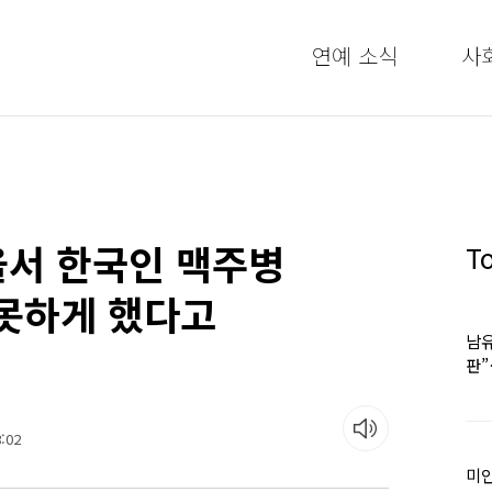
연예 소식
사
울서 한국인 맥주병
T
못하게 했다고
남유
판
어
:02
미인