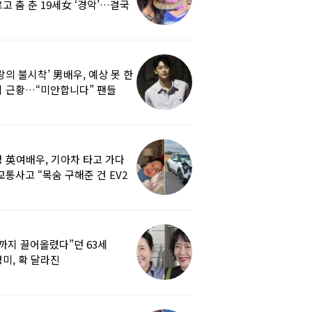
고 춤 춘 19세女 ‘경악’…결국
랑의 불시착’ 男배우, 예상 못 한
 근황…“미안합니다” 팬들
붕
 英여배우, 기아차 타고 가다
교통사고 “목숨 구해준 건 EV2
0도 에어백”
까지 끌어올렸다”던 63세
미, 확 달라진
…‘안면거상술’ 뭐길래