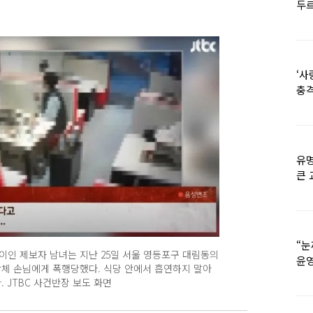
두르
‘사
충격
멘
유명
큰 
36
“눈
사이인 제보자 남녀는 지난 25일 서울 영등포구 대림동의
윤영
단체 손님에게 폭행당했다. 식당 안에서 흡연하지 말아
외모
 JTBC 사건반장 보도 화면