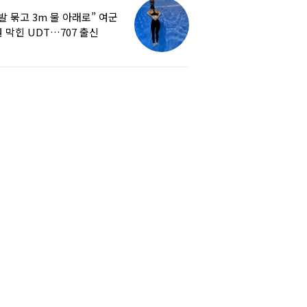
발 묶고 3m 물 아래로” 여군
 막힌 UDT…707 출신
튜버, 직접 훈련해보