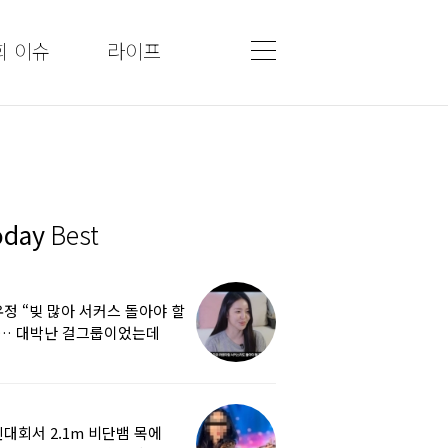
회 이슈
라이프
oday
Best
정 “빚 많아 서커스 돌아야 할
”… 대박난 걸그룹이었는데
쩌다
대회서 2.1m 비단뱀 목에