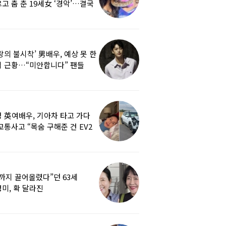
고 춤 춘 19세女 ‘경악’…결국
랑의 불시착’ 男배우, 예상 못 한
 근황…“미안합니다” 팬들
붕
 英여배우, 기아차 타고 가다
교통사고 “목숨 구해준 건 EV2
0도 에어백”
까지 끌어올렸다”던 63세
미, 확 달라진
…‘안면거상술’ 뭐길래