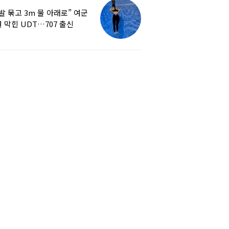
발 묶고 3m 물 아래로” 여군
 막힌 UDT…707 출신
튜버, 직접 훈련해보