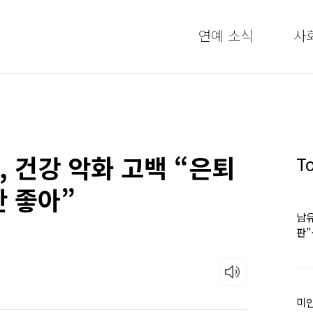
연예 소식
사
, 건강 악화 고백 “은퇴
T
 좋아”
남유
판
어
미인