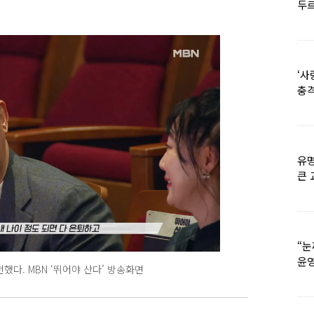
두르
‘사
충격
멘
유명
큰 
36
“눈
윤영
했다. MBN ‘뛰어야 산다’ 방송화면
외모