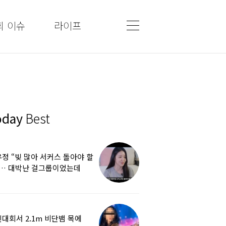
회 이슈
라이프
oday
Best
정 “빚 많아 서커스 돌아야 할
”… 대박난 걸그룹이었는데
쩌다
대회서 2.1m 비단뱀 목에