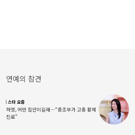
연예의 참견
스타 요즘
하영, 어떤 집안이길래…“증조부가 고종 황제
진료”