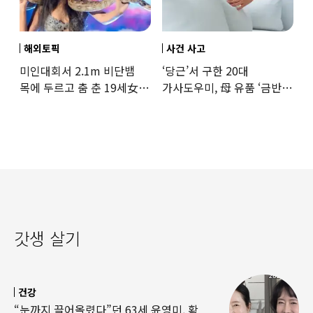
해외토픽
사건 사고
미인대회서 2.1m 비단뱀
‘당근’서 구한 20대
목에 두르고 춤 춘 19세女
가사도우미, 母 유품 ‘금반지
‘경악’…결국
·팔찌’ 훔쳐 녹였다
갓생 살기
건강
“눈까지 끌어올렸다”던 63세 윤영미, 확