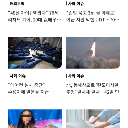
해외토픽
사회 이슈
“48살 차이? 역겹다” 76세
“손발 묶고 3m 물 아래로”
리차드 기어, 20대 女배우와
여군 지원 막힌 UDT…707
‘로맨스물’…“손녀뻘” 비난
출신 女유튜버, 직접
훈련해보
사회 이슈
사회 이슈
“에어컨 설치 중단”
北, 동해상으로 ‘탄도미사일
수용자에 얼음물 지급…
추정’ 발사체 발사…42일 만
37도까지 치솟은 교도소
상황