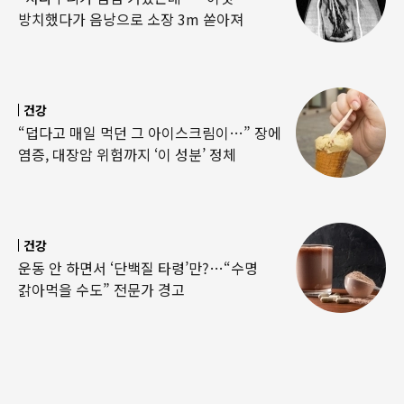
방치했다가 음낭으로 소장 3m 쏟아져
건강
“덥다고 매일 먹던 그 아이스크림이…” 장에
염증, 대장암 위험까지 ‘이 성분’ 정체
건강
운동 안 하면서 ‘단백질 타령’만?…“수명
갉아먹을 수도” 전문가 경고