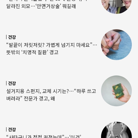
달라진 외모…‘안면거상술’ 뭐길래
건강
“발끝이 저릿저릿? 가볍게 넘기지 마세요”…
뜻밖의 ‘치명적 질환’ 경고
건강
설거지용 스펀지, 교체 시기는?…“하루 쓰고
버려라” 전문가 경고, 왜
건강
“사타구니가 점점 커졌는데”…‘이것’