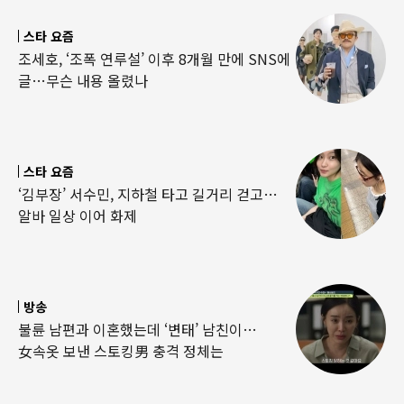
스타 요즘
조세호, ‘조폭 연루설’ 이후 8개월 만에 SNS에
글…무슨 내용 올렸나
스타 요즘
‘김부장’ 서수민, 지하철 타고 길거리 걷고…
알바 일상 이어 화제
방송
불륜 남편과 이혼했는데 ‘변태’ 남친이…
女속옷 보낸 스토킹男 충격 정체는