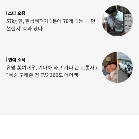
스타 요즘
57㎏ 던, 팔굽혀펴기 1분에 78개 ‘1등’…‘던
챌린지’ 효과 봤나
연예 소식
유명 英여배우, 기아차 타고 가다 큰 교통사고
“목숨 구해준 건 EV2 360도 에어백”