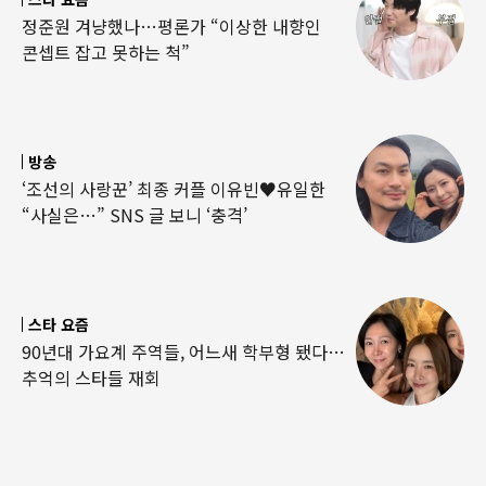
정준원 겨냥했나…평론가 “이상한 내향인
콘셉트 잡고 못하는 척”
방송
‘조선의 사랑꾼’ 최종 커플 이유빈♥유일한
“사실은…” SNS 글 보니 ‘충격’
스타 요즘
90년대 가요계 주역들, 어느새 학부형 됐다…
추억의 스타들 재회