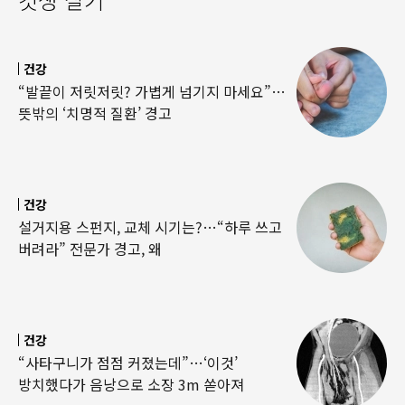
건강
“발끝이 저릿저릿? 가볍게 넘기지 마세요”…
뜻밖의 ‘치명적 질환’ 경고
건강
설거지용 스펀지, 교체 시기는?…“하루 쓰고
버려라” 전문가 경고, 왜
건강
“사타구니가 점점 커졌는데”…‘이것’
방치했다가 음낭으로 소장 3m 쏟아져