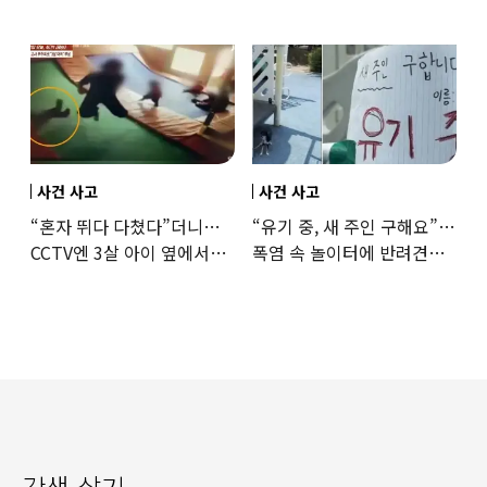
떠올라”…“日정부보다
구한 65세, 포상금까지
낫다” 감사
나눴다
사건 사고
사건 사고
“혼자 뛰다 다쳤다”더니…
“유기 중, 새 주인 구해요”…
CCTV엔 3살 아이 옆에서
폭염 속 놀이터에 반려견
점프한 교사 포착
묶어놓고 떠난 30대女
갓생 살기