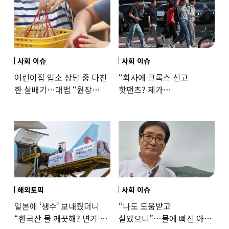
사회 이슈
사회 이슈
어린이집 입소 상담 중 다친
“회사에 크록스 신고
한 살배기…대법 “원장
핫팬츠? 제가
과실”
꼰대인가요”…출근 복장
어디까지 괜찮을까
해외토픽
사회 이슈
일본에 ‘생수’ 보내줬더니
“나도 도움받고
“한국산 물 깨끗해? 변기 물
살았으니”…물에 빠진 아이