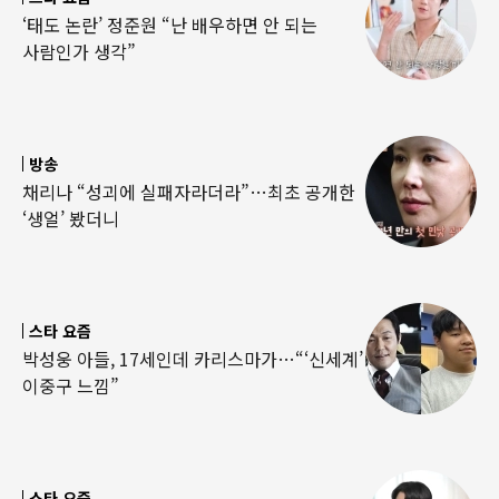
‘태도 논란’ 정준원 “난 배우하면 안 되는
사람인가 생각”
방송
채리나 “성괴에 실패자라더라”…최초 공개한
‘생얼’ 봤더니
스타 요즘
박성웅 아들, 17세인데 카리스마가…“‘신세계’
이중구 느낌”
스타 요즘