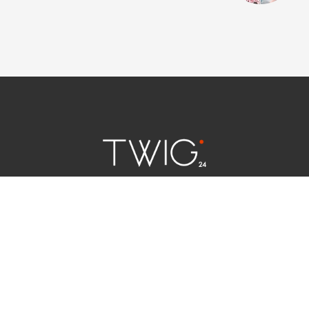
연예 소식
|
사회 이슈
|
라이프
서울특별시 중구 세종대로 124 | 대표전화 02) 2000-9006
청소년보호정책(책임자:김태균)
사이트맵
법인명 : (주)트윅24 | 등록번호 : 서울 아55158
문의 및 제보:
twig24.ads@gmail.com
Copyright ⓒ TWIG24 All rights reserved