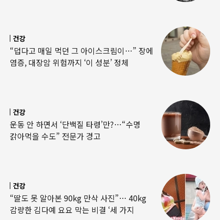
건강
“덥다고 매일 먹던 그 아이스크림이…” 장에
염증, 대장암 위험까지 ‘이 성분’ 정체
건강
운동 안 하면서 ‘단백질 타령’만?…“수명
갉아먹을 수도” 전문가 경고
건강
“딸도 못 알아본 90kg 만삭 사진”… 40kg
감량한 김다예 요요 막는 비결 ‘세 가지