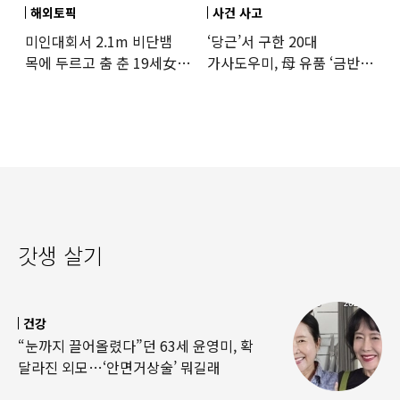
해외토픽
사건 사고
미인대회서 2.1m 비단뱀
‘당근’서 구한 20대
목에 두르고 춤 춘 19세女
가사도우미, 母 유품 ‘금반지
‘경악’…결국
·팔찌’ 훔쳐 녹였다
갓생 살기
건강
“눈까지 끌어올렸다”던 63세 윤영미, 확
달라진 외모…‘안면거상술’ 뭐길래