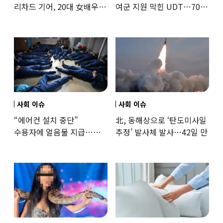
리차드 기어, 20대 女배우와
여군 지원 막힌 UDT…707
‘로맨스물’…“손녀뻘” 비난
출신 女유튜버, 직접
훈련해보
사회 이슈
사회 이슈
“에어컨 설치 중단”
北, 동해상으로 ‘탄도미사일
수용자에 얼음물 지급…
추정’ 발사체 발사…42일 만
37도까지 치솟은 교도소
상황