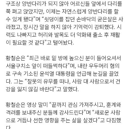
구조상 양반다리가 되지 않아 어르신들 앞에서 다리를
쭉 펴고 앉았지만, 이제는 자연스럽게 양반다리를 할
수 있게 됐다”며 “쇳덩이를 잡던 손바닥의 굳은살은 사
라졌고, 장시간 말을 하지 않아 기억력이 감퇴했다. 시
력도 나빠지고 허리와 발목도 더 악화돼 출소 후 재활
이 필요할 것 같다”고 털어놨다.
황철순은 “최근 바로 밑 방에 높으신 분이 들어오셔서
서울구치소 앞이 떠들썩하다”며, 내란 우두머리 혐의
로 구속 기소된 윤석열 대통령을 언급해 눈길을 끌었
다. 그는 “잘못의 유무를 떠나, 사람 대 사람으로서 건
강을 잃지 않길 바란다”고 말했다.
황철순은 영상 말미 “끝까지 관심 가져주시고, 훈계와
격려를 보내주신 분들께 감사드린다”며 “새로운 사람
으로 거듭나 선한 영향을 주는 삶을 살겠다”고 다짐했
다.