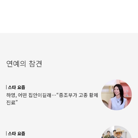
연예의 참견
스타 요즘
하영, 어떤 집안이길래…“증조부가 고종 황제
진료”
스타 요즘