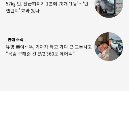
57㎏ 던, 팔굽혀펴기 1분에 78개 ‘1등’…‘던
챌린지’ 효과 봤나
연예 소식
유명 英여배우, 기아차 타고 가다 큰 교통사고
“목숨 구해준 건 EV2 360도 에어백”