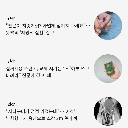
건강
“발끝이 저릿저릿? 가볍게 넘기지 마세요”…
뜻밖의 ‘치명적 질환’ 경고
건강
설거지용 스펀지, 교체 시기는?…“하루 쓰고
버려라” 전문가 경고, 왜
건강
“사타구니가 점점 커졌는데”…‘이것’
방치했다가 음낭으로 소장 3m 쏟아져