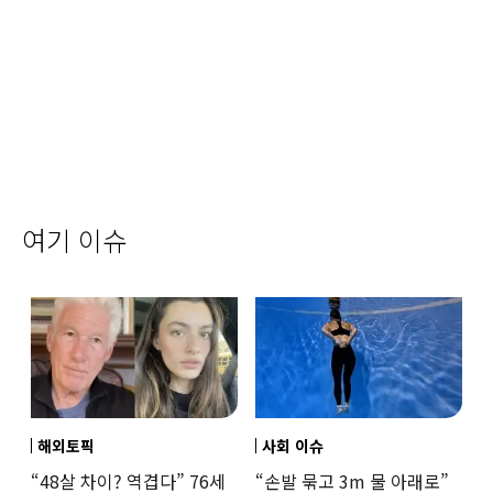
여기 이슈
해외토픽
사회 이슈
“48살 차이? 역겹다” 76세
“손발 묶고 3m 물 아래로”