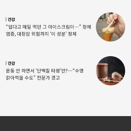
건강
“덥다고 매일 먹던 그 아이스크림이…” 장에
염증, 대장암 위험까지 ‘이 성분’ 정체
건강
운동 안 하면서 ‘단백질 타령’만?…“수명
갉아먹을 수도” 전문가 경고