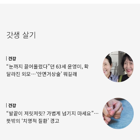
갓생 살기
건강
“눈까지 끌어올렸다”던 63세 윤영미, 확
달라진 외모…‘안면거상술’ 뭐길래
건강
“발끝이 저릿저릿? 가볍게 넘기지 마세요”…
뜻밖의 ‘치명적 질환’ 경고