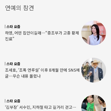
연예의 참견
스타 요즘
하영, 어떤 집안이길래…“증조부가 고종 황제
진료”
스타 요즘
조세호, ‘조폭 연루설’ 이후 8개월 만에 SNS에
글…무슨 내용 올렸나
스타 요즘
‘김부장’ 서수민, 지하철 타고 길거리 걷고…