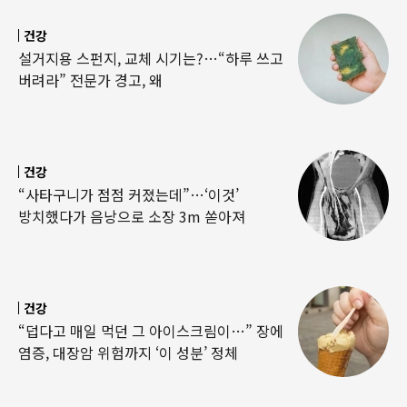
건강
설거지용 스펀지, 교체 시기는?…“하루 쓰고
버려라” 전문가 경고, 왜
건강
“사타구니가 점점 커졌는데”…‘이것’
방치했다가 음낭으로 소장 3m 쏟아져
건강
“덥다고 매일 먹던 그 아이스크림이…” 장에
염증, 대장암 위험까지 ‘이 성분’ 정체