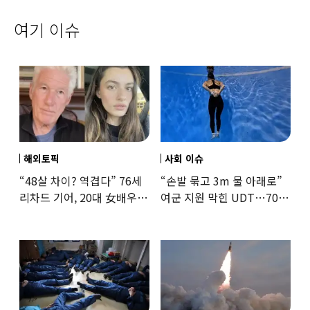
여기 이슈
해외토픽
사회 이슈
“48살 차이? 역겹다” 76세
“손발 묶고 3m 물 아래로”
리차드 기어, 20대 女배우와
여군 지원 막힌 UDT…707
‘로맨스물’…“손녀뻘” 비난
출신 女유튜버, 직접
훈련해보