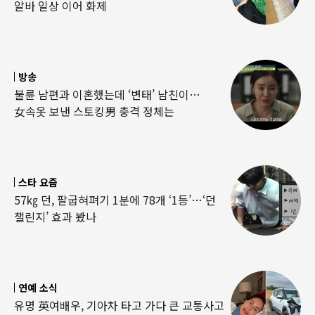
알바 일상 이어 화제
방송
불륜 남편과 이혼했는데 ‘변태’ 남친이…
女속옷 보낸 스토킹男 충격 정체는
스타 요즘
57㎏ 던, 팔굽혀펴기 1분에 78개 ‘1등’…‘던
챌린지’ 효과 봤나
연예 소식
유명 英여배우, 기아차 타고 가다 큰 교통사고