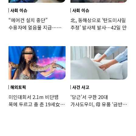
사회 이슈
사회 이슈
“에어컨 설치 중단”
北, 동해상으로 ‘탄도미사일
수용자에 얼음물 지급…
추정’ 발사체 발사…42일 만
37도까지 치솟은 교도소
상황
해외토픽
사건 사고
미인대회서 2.1m 비단뱀
‘당근’서 구한 20대
목에 두르고 춤 춘 19세女
가사도우미, 母 유품 ‘금반지
‘경악’…결국
·팔찌’ 훔쳐 녹였다