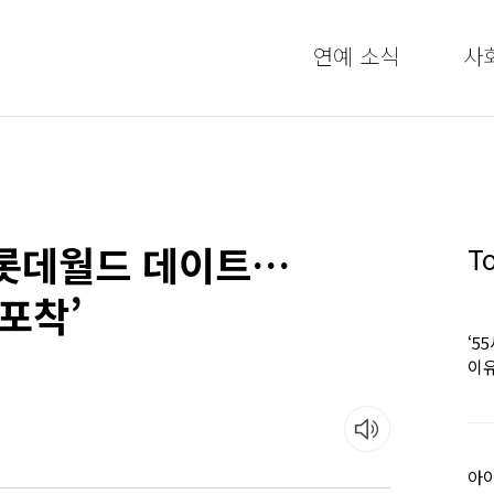
연예 소식
사
 롯데월드 데이트…
T
포착’
‘5
이유
아이