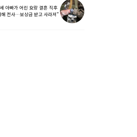
9세 아빠가 어린 女랑 결혼 직후
해 전사…보상금 받고 사라져”
하소연