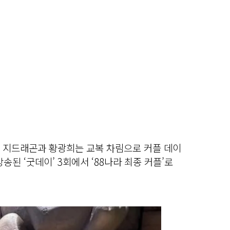
인 지드래곤과 황광희는 교복 차림으로 커플 데이
송된 ‘굿데이’ 3회에서 ‘88나라 최종 커플’로