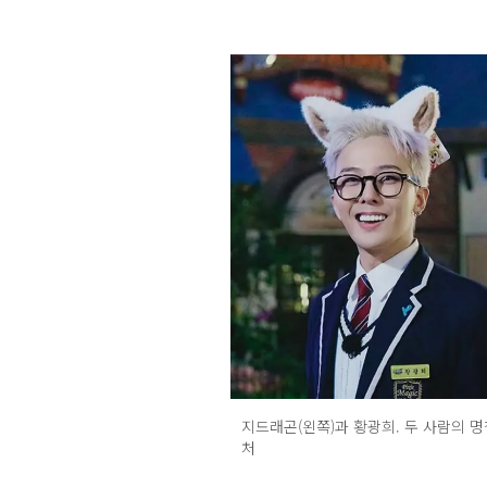
지드래곤(왼쪽)과 황광희. 두 사람의 
처