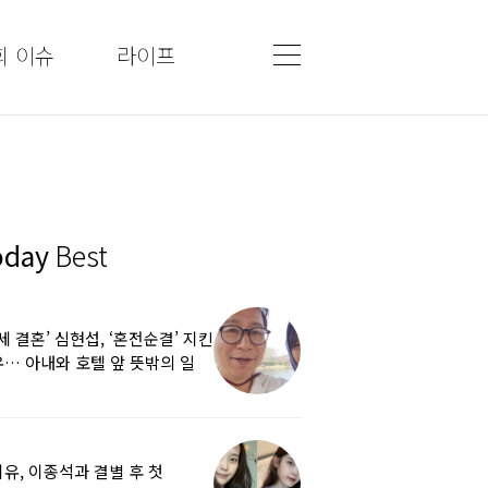
회 이슈
라이프
oday
Best
5세 결혼’ 심현섭, ‘혼전순결’ 지킨
… 아내와 호텔 앞 뜻밖의 일
유, 이종석과 결별 후 첫