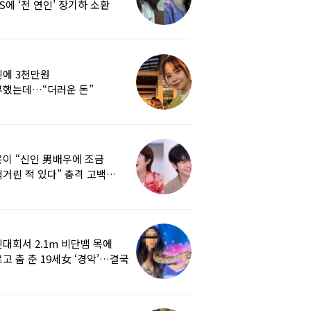
S에 ‘전 연인’ 장기하 소환
에 3천만원
부했는데…“더러운 돈”
여배우에 비난 쏟아진 이유
이 “신인 男배우에 조금
거린 적 있다” 충격 고백…
군지 보니
대회서 2.1m 비단뱀 목에
고 춤 춘 19세女 ‘경악’…결국