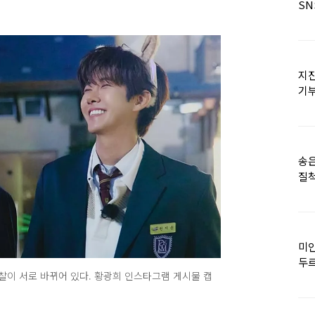
SN
지진
기
日
송은
질척
누
미인
두르
명찰이 서로 바뀌어 있다. 황광희 인스타그램 게시물 캡