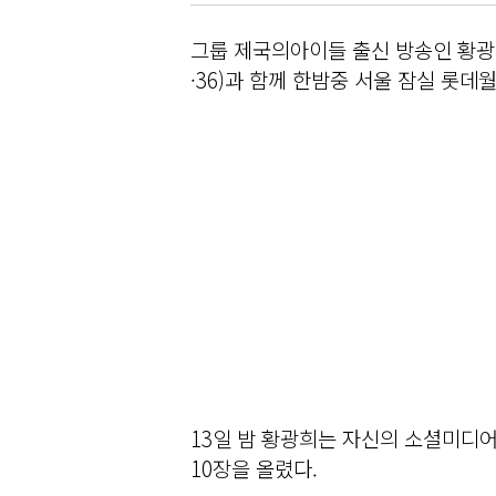
그룹 제국의아이들 출신 방송인 황광희
·36)과 함께 한밤중 서울 잠실 롯
13일 밤 황광희는 자신의 소셜미디
10장을 올렸다.