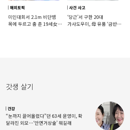
해외토픽
사건 사고
미인대회서 2.1m 비단뱀
‘당근’서 구한 20대
목에 두르고 춤 춘 19세女
가사도우미, 母 유품 ‘금반지
‘경악’…결국
·팔찌’ 훔쳐 녹였다
갓생 살기
건강
“눈까지 끌어올렸다”던 63세 윤영미, 확
달라진 외모…‘안면거상술’ 뭐길래