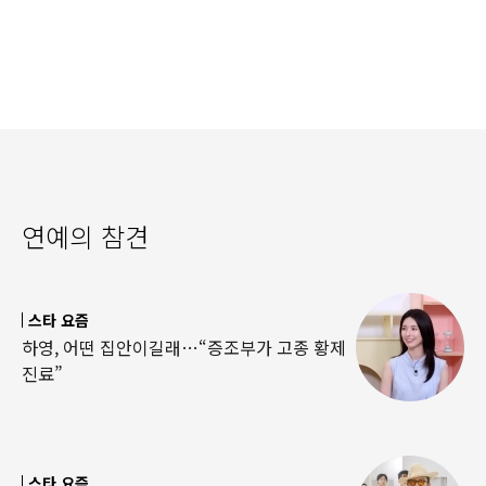
연예의 참견
스타 요즘
하영, 어떤 집안이길래…“증조부가 고종 황제
진료”
스타 요즘