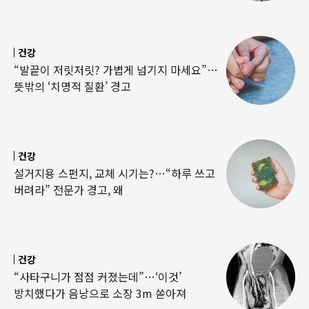
건강
“발끝이 저릿저릿? 가볍게 넘기지 마세요”…
뜻밖의 ‘치명적 질환’ 경고
건강
설거지용 스펀지, 교체 시기는?…“하루 쓰고
버려라” 전문가 경고, 왜
건강
“사타구니가 점점 커졌는데”…‘이것’
방치했다가 음낭으로 소장 3m 쏟아져