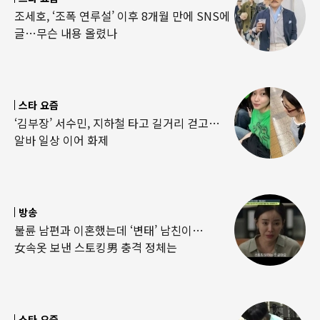
조세호, ‘조폭 연루설’ 이후 8개월 만에 SNS에
글…무슨 내용 올렸나
스타 요즘
‘김부장’ 서수민, 지하철 타고 길거리 걷고…
알바 일상 이어 화제
방송
불륜 남편과 이혼했는데 ‘변태’ 남친이…
女속옷 보낸 스토킹男 충격 정체는
스타 요즘