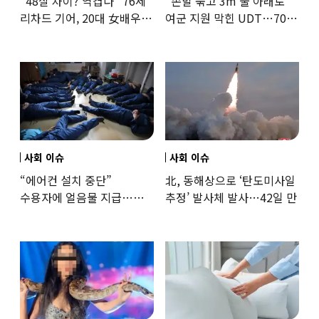
“48살 차이? 역겹다” 76세
“손발 묶고 3m 물 아래로”
리차드 기어, 20대 女배우와
여군 지원 막힌 UDT…707
‘로맨스물’…“손녀뻘” 비난
출신 女유튜버, 직접
훈련해보
사회 이슈
사회 이슈
“에어컨 설치 중단”
北, 동해상으로 ‘탄도미사일
수용자에 얼음물 지급…
추정’ 발사체 발사…42일 만
37도까지 치솟은 교도소
상황