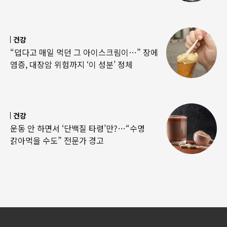
건강
“덥다고 매일 먹던 그 아이스크림이…” 장에
염증, 대장암 위험까지 ‘이 성분’ 정체
건강
운동 안 하면서 ‘단백질 타령’만?…“수명
갉아먹을 수도” 전문가 경고