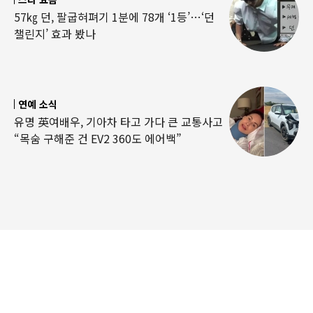
57㎏ 던, 팔굽혀펴기 1분에 78개 ‘1등’…‘던
챌린지’ 효과 봤나
연예 소식
유명 英여배우, 기아차 타고 가다 큰 교통사고
“목숨 구해준 건 EV2 360도 에어백”