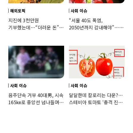
해외토픽
사회 이슈
지진에 3천만원
“서울 40도 폭염,
기부했는데…“더러운 돈”
2050년까지 감내해야”…
日여배우에 비난 쏟아진
기후학자의 경고
이유
사회 이슈
사회 이슈
음주단속 거부 40대男, 시속
달달한데 칼로리는 다운?…
165㎞로 중앙선 넘나들며
스테비아 토마토 ‘충격 진실’
도주… 추격전 끝 체포
드러났다