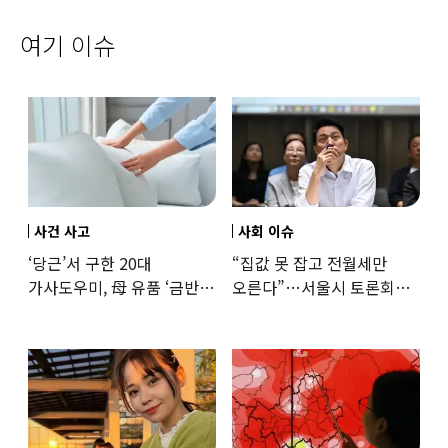
여기 이슈
사건 사고
사회 이슈
‘당근’서 구한 20대
“집값 못 잡고 전월세만
가사도우미, 母 유품 ‘금반지
오른다”…서울시 토론회서
·팔찌’ 훔쳐 녹였다
세제개편 우려 쏟아져