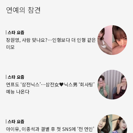
연예의 참견
스타 요즘
장원영, 사람 맞나요?…인형보다 더 인형 같은
미모
스타 요즘
연프도 ‘삼전닉스’…삼전女♥닉스男 ‘회사팅’
예능 나온다
스타 요즘
아이유, 이종석과 결별 후 첫 SNS에 ‘전 연인’