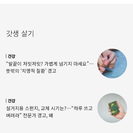
갓생 살기
건강
“발끝이 저릿저릿? 가볍게 넘기지 마세요”…
뜻밖의 ‘치명적 질환’ 경고
건강
설거지용 스펀지, 교체 시기는?…“하루 쓰고
버려라” 전문가 경고, 왜