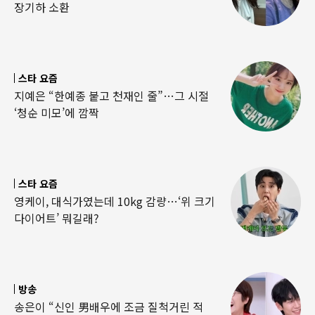
장기하 소환
스타 요즘
지예은 “한예종 붙고 천재인 줄”…그 시절
‘청순 미모’에 깜짝
스타 요즘
영케이, 대식가였는데 10kg 감량…‘위 크기
다이어트’ 뭐길래?
방송
송은이 “신인 男배우에 조금 질척거린 적