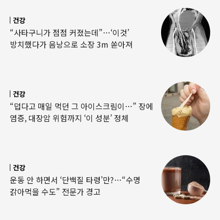
건강
“사타구니가 점점 커졌는데”…‘이것’
방치했다가 음낭으로 소장 3m 쏟아져
건강
“덥다고 매일 먹던 그 아이스크림이…” 장에
염증, 대장암 위험까지 ‘이 성분’ 정체
건강
운동 안 하면서 ‘단백질 타령’만?…“수명
갉아먹을 수도” 전문가 경고