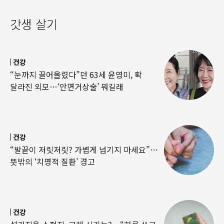
갓생 살기
건강
“눈까지 끌어올렸다”던 63세 윤영미, 확
달라진 외모…‘안면거상술’ 뭐길래
건강
“발끝이 저릿저릿? 가볍게 넘기지 마세요”…
뜻밖의 ‘치명적 질환’ 경고
건강