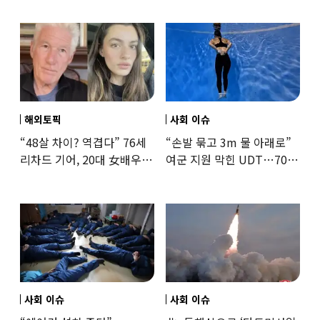
해외토픽
사회 이슈
“48살 차이? 역겹다” 76세
“손발 묶고 3m 물 아래로”
리차드 기어, 20대 女배우와
여군 지원 막힌 UDT…707
‘로맨스물’…“손녀뻘” 비난
출신 女유튜버, 직접
훈련해보
사회 이슈
사회 이슈