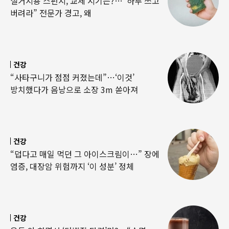
설거지용 스펀지, 교체 시기는?…“하루 쓰고
버려라” 전문가 경고, 왜
건강
“사타구니가 점점 커졌는데”…‘이것’
방치했다가 음낭으로 소장 3m 쏟아져
건강
“덥다고 매일 먹던 그 아이스크림이…” 장에
염증, 대장암 위험까지 ‘이 성분’ 정체
건강