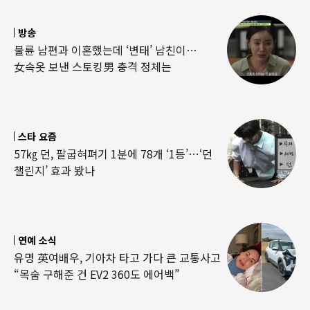
방송
불륜 남편과 이혼했는데 ‘변태’ 남친이…
女속옷 보낸 스토킹男 충격 정체는
스타 요즘
57㎏ 던, 팔굽혀펴기 1분에 78개 ‘1등’…‘던
챌린지’ 효과 봤나
연예 소식
유명 英여배우, 기아차 타고 가다 큰 교통사고
“목숨 구해준 건 EV2 360도 에어백”