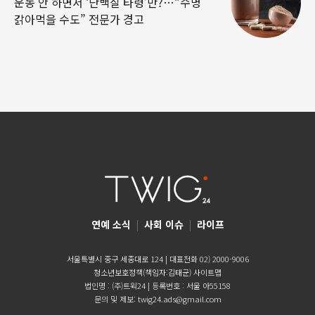
운동 안 하면서 ‘단백질 타령’만?…“수명
갉아먹을 수도” 전문가 경고
연예 소식
|
사회 이슈
|
라이프
서울특별시 중구 세종대로 124 | 대표전화 02) 2000-9006
청소년보호정책(책임자:김태균)
사이트맵
법인명 : (주)트윅24 | 등록번호 : 서울 아55158
문의 및 제보:
twig24.ads@gmail.com