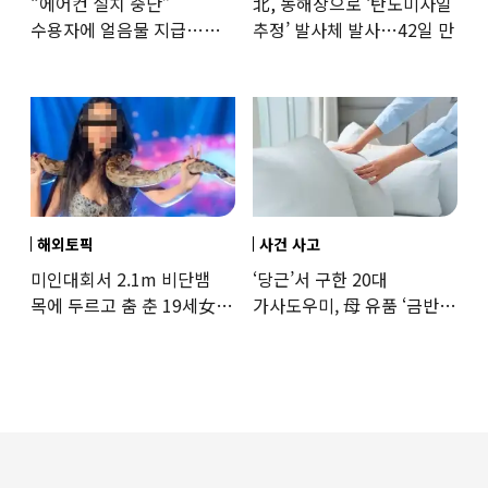
“에어컨 설치 중단”
北, 동해상으로 ‘탄도미사일
수용자에 얼음물 지급…
추정’ 발사체 발사…42일 만
37도까지 치솟은 교도소
상황
해외토픽
사건 사고
미인대회서 2.1m 비단뱀
‘당근’서 구한 20대
목에 두르고 춤 춘 19세女
가사도우미, 母 유품 ‘금반지
‘경악’…결국
·팔찌’ 훔쳐 녹였다