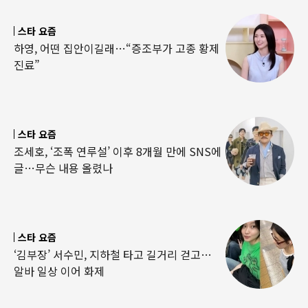
스타 요즘
하영, 어떤 집안이길래…“증조부가 고종 황제
진료”
스타 요즘
조세호, ‘조폭 연루설’ 이후 8개월 만에 SNS에
글…무슨 내용 올렸나
스타 요즘
‘김부장’ 서수민, 지하철 타고 길거리 걷고…
알바 일상 이어 화제