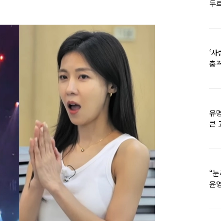
두르
‘사
충격
멘
유명
큰 
36
“눈
윤영
외모