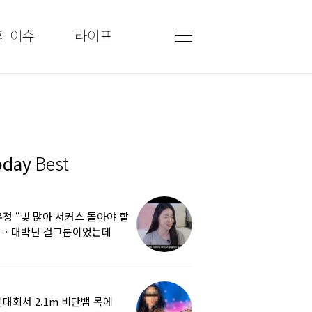
회 이슈
라이프
oday
Best
정 “빚 많아 서커스 돌아야 할
”… 대박난 걸그룹이었는데
쩌다
대회서 2.1m 비단뱀 목에