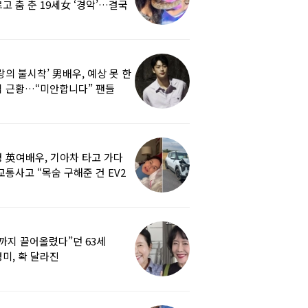
고 춤 춘 19세女 ‘경악’…결국
랑의 불시착’ 男배우, 예상 못 한
 근황…“미안합니다” 팬들
붕
 英여배우, 기아차 타고 가다
교통사고 “목숨 구해준 건 EV2
0도 에어백”
까지 끌어올렸다”던 63세
미, 확 달라진
…‘안면거상술’ 뭐길래