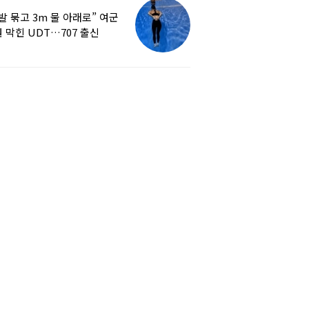
발 묶고 3m 물 아래로” 여군
 막힌 UDT…707 출신
튜버, 직접 훈련해보