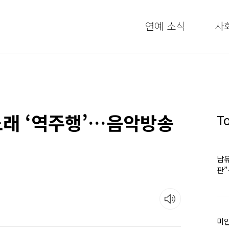
연예 소식
사
 노래 ‘역주행’…음악방송
T
남유
판
어
미인