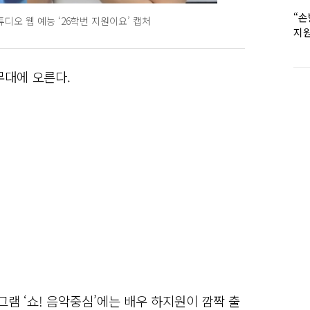
“손
스튜디오 웹 예능 ‘26학번 지원이요’ 캡처
지원
女유
무대에 오른다.
그램 ‘쇼! 음악중심’에는 배우 하지원이 깜짝 출