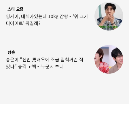
스타 요즘
영케이, 대식가였는데 10kg 감량…‘위 크기
다이어트’ 뭐길래?
방송
송은이 “신인 男배우에 조금 질척거린 적
있다” 충격 고백…누군지 보니