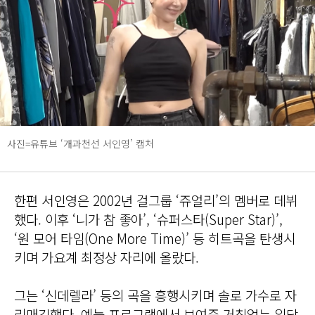
사진=유튜브 ‘개과천선 서인영’ 캡처
한편 서인영은 2002년 걸그룹 ‘쥬얼리’의 멤버로 데뷔
했다. 이후 ‘니가 참 좋아’, ‘슈퍼스타(Super Star)’,
‘원 모어 타임(One More Time)’ 등 히트곡을 탄생시
키며 가요계 최정상 자리에 올랐다.
그는 ‘신데렐라’ 등의 곡을 흥행시키며 솔로 가수로 자
리매김했다. 예능 프로그램에서 보여준 거침없는 입담