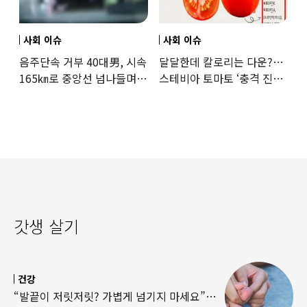
사회 이슈
사회 이슈
음주단속 거부 40대男, 시속
달달한데 칼로리는 다운?…
165㎞로 중앙선 넘나들며
스테비아 토마토 ‘충격 진실’
도주… 추격전 끝 체포
드러났다
갓생 살기
건강
“발끝이 저릿저릿? 가볍게 넘기지 마세요”…