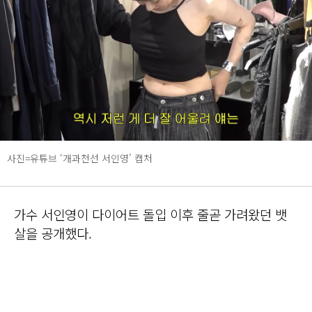
사진=유튜브 ‘개과천선 서인영’ 캡처
가수 서인영이 다이어트 돌입 이후 줄곧 가려왔던 뱃
살을 공개했다.