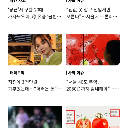
사건 사고
사회 이슈
‘당근’서 구한 20대
“집값 못 잡고 전월세만
가사도우미, 母 유품 ‘금반지
오른다”…서울시 토론회서
·팔찌’ 훔쳐 녹였다
세제개편 우려 쏟아져
해외토픽
사회 이슈
지진에 3천만원
“서울 40도 폭염,
기부했는데…“더러운 돈”
2050년까지 감내해야”…
日여배우에 비난 쏟아진
기후학자의 경고
이유