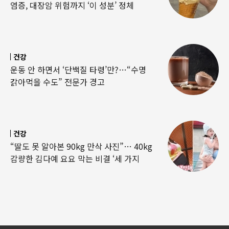
염증, 대장암 위험까지 ‘이 성분’ 정체
건강
운동 안 하면서 ‘단백질 타령’만?…“수명
갉아먹을 수도” 전문가 경고
건강
“딸도 못 알아본 90kg 만삭 사진”… 40kg
감량한 김다예 요요 막는 비결 ‘세 가지