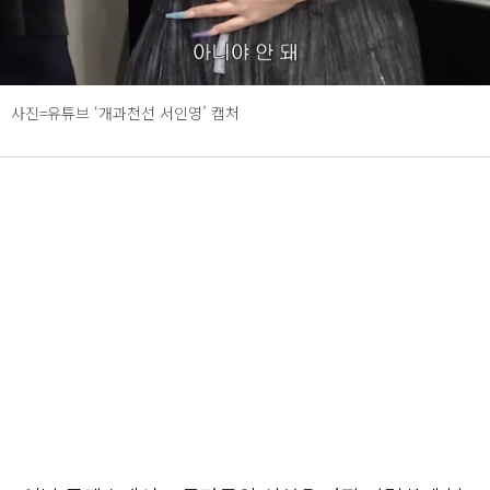
사진=유튜브 ‘개과천선 서인영’ 캡처