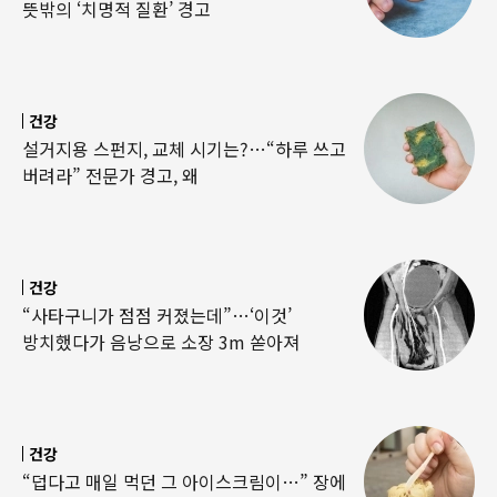
뜻밖의 ‘치명적 질환’ 경고
건강
설거지용 스펀지, 교체 시기는?…“하루 쓰고
버려라” 전문가 경고, 왜
건강
“사타구니가 점점 커졌는데”…‘이것’
방치했다가 음낭으로 소장 3m 쏟아져
건강
“덥다고 매일 먹던 그 아이스크림이…” 장에