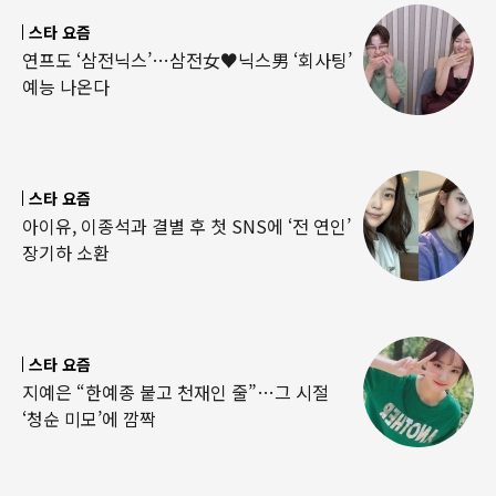
스타 요즘
연프도 ‘삼전닉스’…삼전女♥닉스男 ‘회사팅’
예능 나온다
스타 요즘
아이유, 이종석과 결별 후 첫 SNS에 ‘전 연인’
장기하 소환
스타 요즘
지예은 “한예종 붙고 천재인 줄”…그 시절
‘청순 미모’에 깜짝