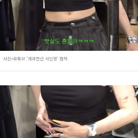
사진=유튜브 ‘개과천선 서인영’ 캡처