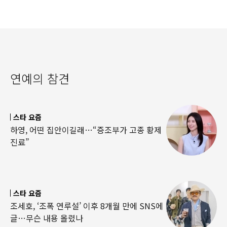
연예의 참견
스타 요즘
하영, 어떤 집안이길래…“증조부가 고종 황제
진료”
스타 요즘
조세호, ‘조폭 연루설’ 이후 8개월 만에 SNS에
글…무슨 내용 올렸나