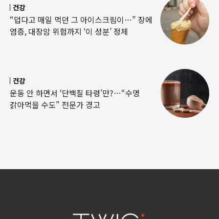
건강
“덥다고 매일 먹던 그 아이스크림이…” 장에
염증, 대장암 위험까지 ‘이 성분’ 정체
건강
운동 안 하면서 ‘단백질 타령’만?…“수명
갉아먹을 수도” 전문가 경고