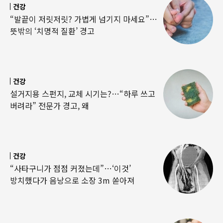
건강
“발끝이 저릿저릿? 가볍게 넘기지 마세요”…
뜻밖의 ‘치명적 질환’ 경고
건강
설거지용 스펀지, 교체 시기는?…“하루 쓰고
버려라” 전문가 경고, 왜
건강
“사타구니가 점점 커졌는데”…‘이것’
방치했다가 음낭으로 소장 3m 쏟아져