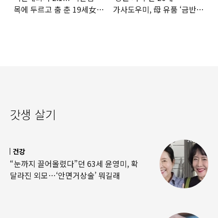
목에 두르고 춤 춘 19세女
가사도우미, 母 유품 ‘금반지
‘경악’…결국
·팔찌’ 훔쳐 녹였다
갓생 살기
건강
“눈까지 끌어올렸다”던 63세 윤영미, 확
달라진 외모…‘안면거상술’ 뭐길래