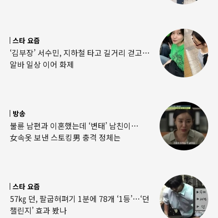
스타 요즘
‘김부장’ 서수민, 지하철 타고 길거리 걷고…
알바 일상 이어 화제
방송
불륜 남편과 이혼했는데 ‘변태’ 남친이…
女속옷 보낸 스토킹男 충격 정체는
스타 요즘
57㎏ 던, 팔굽혀펴기 1분에 78개 ‘1등’…‘던
챌린지’ 효과 봤나