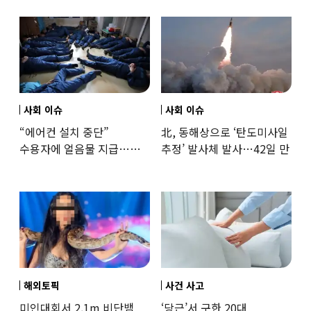
훈련해보
사회 이슈
사회 이슈
“에어컨 설치 중단”
北, 동해상으로 ‘탄도미사일
수용자에 얼음물 지급…
추정’ 발사체 발사…42일 만
37도까지 치솟은 교도소
상황
해외토픽
사건 사고
미인대회서 2.1m 비단뱀
‘당근’서 구한 20대