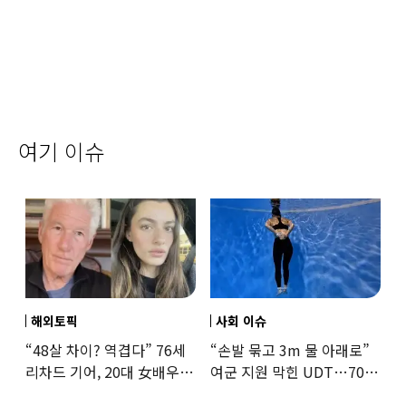
여기 이슈
해외토픽
사회 이슈
“48살 차이? 역겹다” 76세
“손발 묶고 3m 물 아래로”
리차드 기어, 20대 女배우와
여군 지원 막힌 UDT…707
‘로맨스물’…“손녀뻘” 비난
출신 女유튜버, 직접