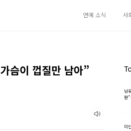
연예 소식
사
“가슴이 껍질만 남아”
T
남유
판
어
미인