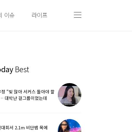
회 이슈
라이프
oday
Best
정 “빚 많아 서커스 돌아야 할
”… 대박난 걸그룹이었는데
쩌다
대회서 2.1m 비단뱀 목에