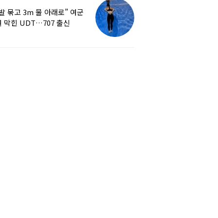
발 묶고 3m 물 아래로” 여군
 막힌 UDT…707 출신
튜버, 직접 훈련해보