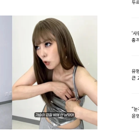
두르
‘사
충격
멘
유명
큰 
36
“눈
윤영
외모