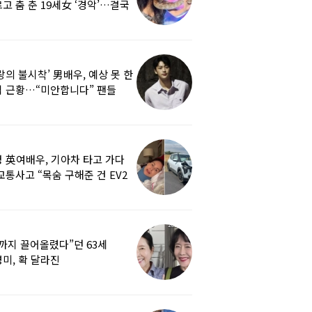
고 춤 춘 19세女 ‘경악’…결국
랑의 불시착’ 男배우, 예상 못 한
 근황…“미안합니다” 팬들
붕
 英여배우, 기아차 타고 가다
교통사고 “목숨 구해준 건 EV2
0도 에어백”
까지 끌어올렸다”던 63세
미, 확 달라진
…‘안면거상술’ 뭐길래