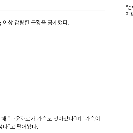
“손
지원
女유
 이상 감량한 근황을 공개했다.
통해 “마운자로가 가슴도 앗아갔다”며 “가슴이
렇다”고 털어놨다.