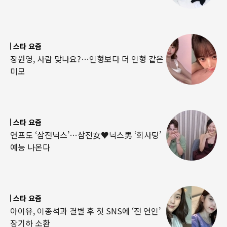
스타 요즘
장원영, 사람 맞나요?…인형보다 더 인형 같은
미모
스타 요즘
연프도 ‘삼전닉스’…삼전女♥닉스男 ‘회사팅’
예능 나온다
스타 요즘
아이유, 이종석과 결별 후 첫 SNS에 ‘전 연인’
장기하 소환