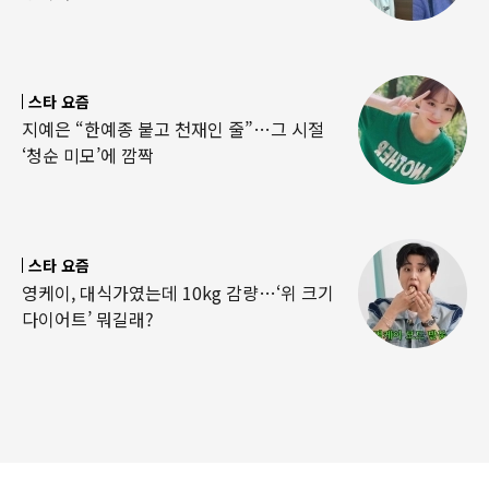
스타 요즘
지예은 “한예종 붙고 천재인 줄”…그 시절
‘청순 미모’에 깜짝
스타 요즘
영케이, 대식가였는데 10kg 감량…‘위 크기
다이어트’ 뭐길래?