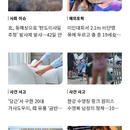
사회 이슈
해외토픽
北, 동해상으로 ‘탄도미사일
미인대회서 2.1m 비단뱀
추정’ 발사체 발사…42일 만
목에 두르고 춤 춘 19세女
‘경악’…결국
사건 사고
사건 사고
‘당근’서 구한 20대
한강 수영장 핑크 원피스
가사도우미, 母 유품 ‘금반지
수영복 남성의 정체…10대
·팔찌’ 훔쳐 녹였다
성매수 전 시의원의 소름
돋는 제안