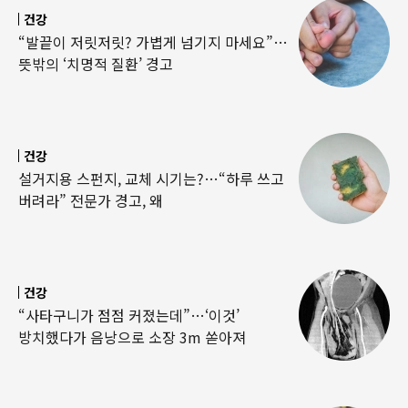
건강
“발끝이 저릿저릿? 가볍게 넘기지 마세요”…
뜻밖의 ‘치명적 질환’ 경고
건강
설거지용 스펀지, 교체 시기는?…“하루 쓰고
버려라” 전문가 경고, 왜
건강
“사타구니가 점점 커졌는데”…‘이것’
방치했다가 음낭으로 소장 3m 쏟아져