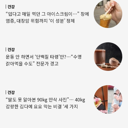
건강
“덥다고 매일 먹던 그 아이스크림이…” 장에
염증, 대장암 위험까지 ‘이 성분’ 정체
건강
운동 안 하면서 ‘단백질 타령’만?…“수명
갉아먹을 수도” 전문가 경고
건강
“딸도 못 알아본 90kg 만삭 사진”… 40kg
감량한 김다예 요요 막는 비결 ‘세 가지