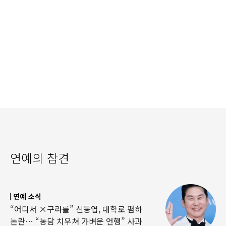
연예의 참견
연예 소식
“어디서 ×구라를” 신동엽, 대학로 폄하
논란… “농담 치우쳐 가벼운 언행” 사과