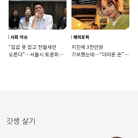
사회 이슈
해외토픽
“집값 못 잡고 전월세만
지진에 3천만원
오른다”…서울시 토론회서
기부했는데…“더러운 돈”
세제개편 우려 쏟아져
日여배우에 비난 쏟아진
이유
갓생 살기