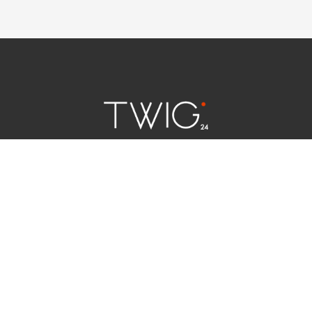
연예 소식
|
사회 이슈
|
라이프
서울특별시 중구 세종대로 124 | 대표전화 02) 2000-9006
청소년보호정책(책임자:김태균)
사이트맵
법인명 : (주)트윅24 | 등록번호 : 서울 아55158
문의 및 제보:
twig24.ads@gmail.com
Copyright ⓒ TWIG24 All rights reserved